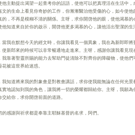
使他主動提出渴望一起查考你的話語，使他可以把真理活在生活中，
嘉文的生命上看見你奇妙的工作，你漸漸醫治他受傷的心，如今使他
真的，不再是模糊不清的關係。主呀，求你開啓他的眼，使他渴慕的
使他知道來自於你的啟示，開啓他更多渴慕的心，讓他活出聖潔的生
，當我在默想今天的經文時，你讓我看見一個異象，我在為新郎即將
，使新郎來的時候可以非常暢通地走進來。主呀，感謝你讓我看見現
，我靠著聖靈所賜的能力去幫助門徒清除不對齊你的障礙物，使他們
昏花被這世界給迷惑。
，我知道將來我的對象會是對教會講話，求你使我能無論在任何光景
真實地認知到我的角色，讓我將一切的榮耀都歸給你。主呀，我願為
命交給你，求你開啓前面的道路。
切的感謝與祈求都是奉靠主耶穌基督的名求，阿們。