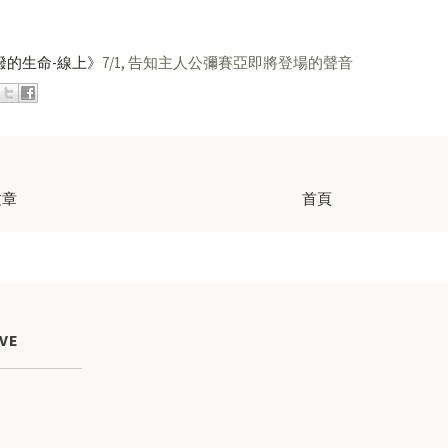
潑的生命-線上》
7/1, 告知主人公彌賽亞即將登場的聲音
文章
首頁
VE