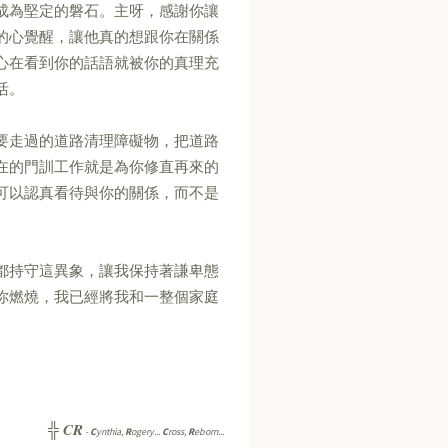
成為堅定的磐石。主呀，感謝你讓
的心覺醒，讓他真的想跟你在關係
心在看到你的話語就被你的真理充
活。
要走過的道路清理障礙物，把道路
在的門訓工作就是為你修直再來的
可以認真看待與你的關係，而不是
都持守這異象，讓我保持著謙卑態
你燃燒，我已經將我和一整個家庭
CR
╬
-
C
ynthia,
R
ogery...
C
ross,
R
eborn...