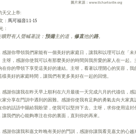
圖片來源：www.tlchartsville.org
的天父上帝:
經文：
馬可福音1:1-15
亮光：
3 在曠野有人聲喊著說：
預備
主的道，
修直
他的
路
。
，感謝你帶領我們家能有一個美好的家庭日，讓我和以理可以在「未
。主呀，感謝你使我可以有那麼美好的時間與我所愛的家人在一起。
夠在你的帶領下享受這美好的連結。主呀，看著以理開心的笑容，我
這樣美好的家庭時間，讓我們有更多美好在一起的回憶。
，感謝你讓我在昨天早上順利在六月最後一天完成六月的代禱信，感
大家分享在門訓中遇到的困難。感謝你使我有足夠的勇氣去向大家真
在你的話語中賜給我盼望，使我可以堅持下去。主呀，求你使用這封
，讓我們的心能夠專注在你的裏面，直到你的再來。
，感謝你讓我和嘉文昨晚有美好的門訓，感謝你讓我看見嘉文的心越