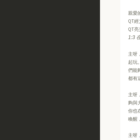
親愛
QT
QT
1:
主呀
起玩
們能
都有
主呀
夠與
你也
喚醒
主呀