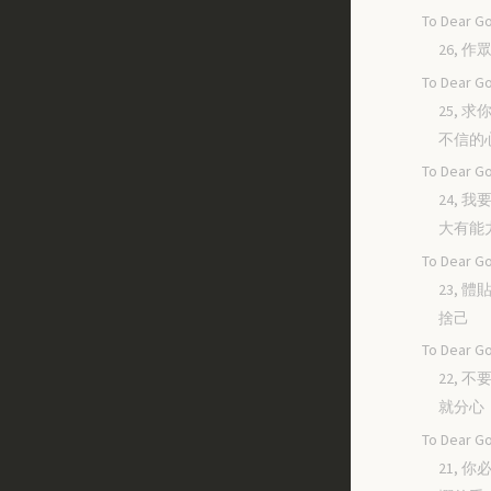
To Dear Go
26, 
To Dear Go
25, 
不信的
To Dear Go
24, 
大有能
To Dear Go
23, 
捨己
To Dear Go
22, 
就分心
To Dear Go
21, 