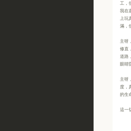
工，
我在
上玩
滿，
主呀
修直
道路
眼睛
主呀
度，
的生
這一