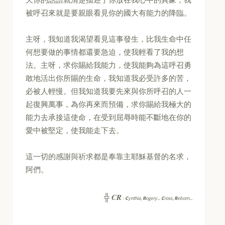
被呼召來就是要親眼看見你的國大有能力的降臨。
主呀，我知道我渴望看見這事發生，比我生命中任
何想要做的事情都還要急迫，使我輕看了我的想
法。主呀，求你賜給我能力，使我能夠為這呼召勇
敢地活出你所賜的生命，我知道我必受許多的苦，
必被人輕慢。但我知道我要先來與你所呼召的人一
起復興萬事，為你再來而預備，求你賜給我極大的
能力去承接這使命，在受到屈辱時能不斷地在你的
愛中被堅定，使我能走下去。
這一切的感謝與祈求都是奉靠主耶穌基督的名求，
阿們。
CR
╬
-
C
ynthia,
R
ogery...
C
ross,
R
eborn...
--