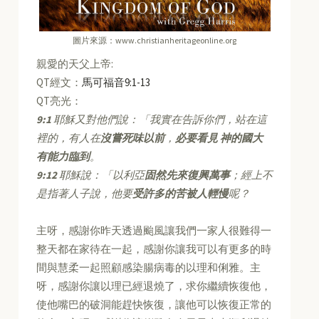
圖片來源：www.christianheritageonline.org
親愛的天父上帝:
QT經文：
馬可福音9:1-13
QT亮光：
9:1
耶穌又對他們說：「我實在告訴你們，站在這
裡的，有人在
沒嘗死味以前
，
必要看見 神的國大
有能力臨到
。
9:12
耶穌說：「以利亞
固然先來復興萬事
；經上不
是指著人子說，他要
受許多的苦被人輕慢
呢？
主呀，感謝你昨天透過颱風讓我們一家人很難得一
整天都在家待在一起，感謝你讓我可以有更多的時
間與慧柔一起照顧感染腸病毒的以理和俐雅。主
呀，感謝你讓以理已經退燒了，求你繼續恢復他，
使他嘴巴的破洞能趕快恢復，讓他可以恢復正常的