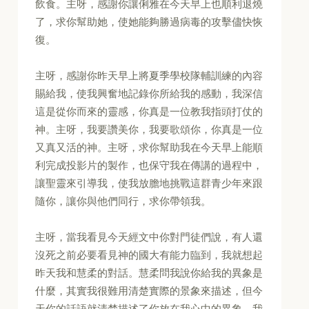
飲食。主呀，感謝你讓俐雅在今天早上也順利退燒
了，求你幫助她，使她能夠勝過病毒的攻擊儘快恢
復。
主呀，感謝你昨天早上將夏季學校隊輔訓練的內容
賜給我，使我興奮地記錄你所給我的感動，我深信
這是從你而來的靈感，你真是一位教我指頭打仗的
神。主呀，我要讚美你，我要歌頌你，你真是一位
又真又活的神。主呀，求你幫助我在今天早上能順
利完成投影片的製作，也保守我在傳講的過程中，
讓聖靈來引導我，使我放膽地挑戰這群青少年來跟
隨你，讓你與他們同行，求你帶領我。
主呀，當我看見今天經文中你對門徒們說，有人還
沒死之前必要看見神的國大有能力臨到，我就想起
昨天我和慧柔的對話。慧柔問我說你給我的異象是
什麼，其實我很難用清楚實際的景象來描述，但今
天你的話語就清楚描述了你放在我心中的異象，我