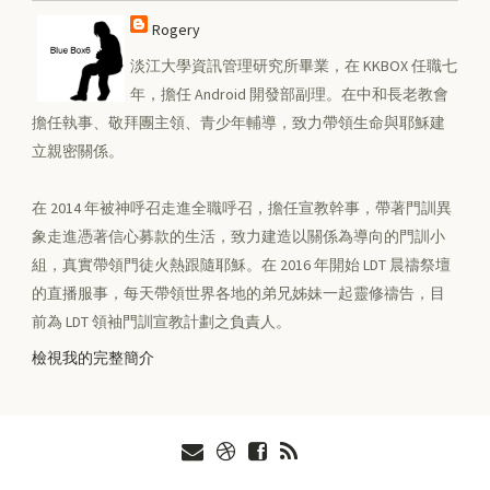
Rogery
淡江大學資訊管理研究所畢業，在 KKBOX 任職七
年，擔任 Android 開發部副理。在中和長老教會
擔任執事、敬拜團主領、青少年輔導，致力帶領生命與耶穌建
立親密關係。
在 2014 年被神呼召走進全職呼召，擔任宣教幹事，帶著門訓異
象走進憑著信心募款的生活，致力建造以關係為導向的門訓小
組，真實帶領門徒火熱跟隨耶穌。在 2016 年開始 LDT 晨禱祭壇
的直播服事，每天帶領世界各地的弟兄姊妹一起靈修禱告，目
前為 LDT 領袖門訓宣教計劃之負責人。
檢視我的完整簡介