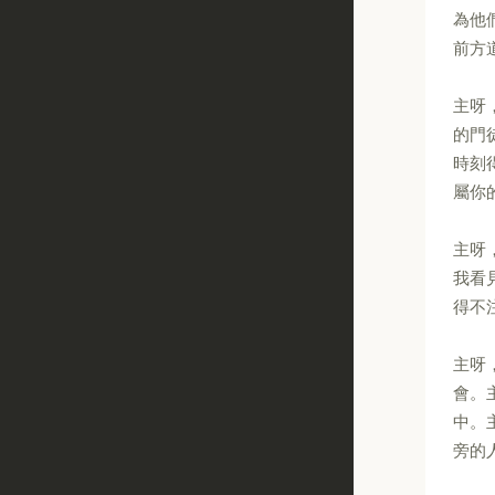
為他
前方
主呀
的門
時刻
屬你
主呀
我看
得不
主呀
會。
中。
旁的