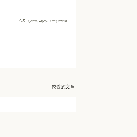
CR
╬
-
C
ynthia,
R
ogery...
C
ross,
R
eborn...
較舊的文章