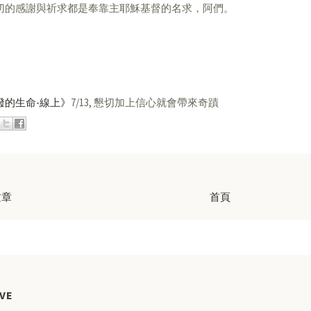
切的感謝與祈求都是奉靠主耶穌基督的名求，阿們。
潑的生命-線上》
7/13, 懇切加上信心就會帶來奇蹟
文章
首頁
VE