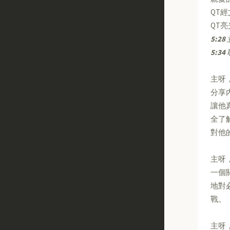
QT
QT
5:28
5:34
主呀
分享
讓他
全了
對他
主呀
一個
地對
戰。
主呀