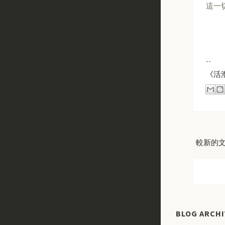
這一
--
《活
較新的
BLOG ARCHI