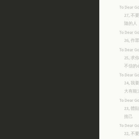
To Dear Go
27, 
隨的人
To Dear Go
26, 
To Dear Go
25, 
不信的
To Dear Go
24, 
大有能
To Dear Go
23, 
捨己
To Dear Go
22, 