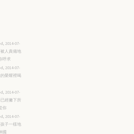
d, 2014-07-
不怕被人責備地
你呼求
d, 2014-07-
在你的榮耀裡喝
d, 2014-07-
我們已經撇下所
從你
d, 2014-07-
像小孩子一樣地
神國