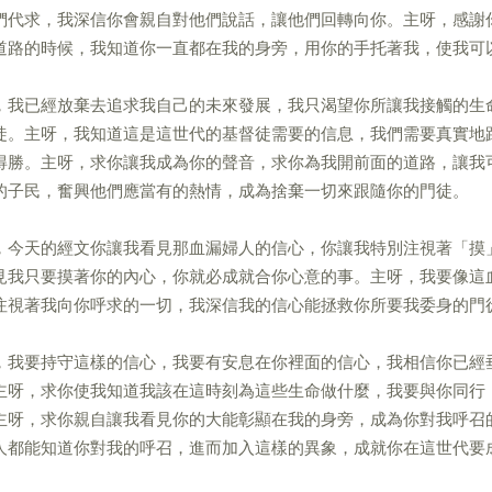
們代求，我深信你會親自對他們說話，讓他們回轉向你。主呀，感謝
道路的時候，我知道你一直都在我的身旁，用你的手托著我，使我可
，我已經放棄去追求我自己的未來發展，我只渴望你所讓我接觸的生
徒。主呀，我知道這是這世代的基督徒需要的信息，我們需要真實地
得勝。主呀，求你讓我成為你的聲音，求你為我開前面的道路，讓我
的子民，奮興他們應當有的熱情，成為捨棄一切來跟隨你的門徒。
，今天的經文你讓我看見那血漏婦人的信心，你讓我特別注視著「摸
見我只要摸著你的內心，你就必成就合你心意的事。主呀，我要像這
注視著我向你呼求的一切，我深信我的信心能拯救你所要我委身的門
，我要持守這樣的信心，我要有安息在你裡面的信心，我相信你已經
主呀，求你使我知道我該在這時刻為這些生命做什麼，我要與你同行
主呀，求你親自讓我看見你的大能彰顯在我的身旁，成為你對我呼召
人都能知道你對我的呼召，進而加入這樣的異象，成就你在這世代要