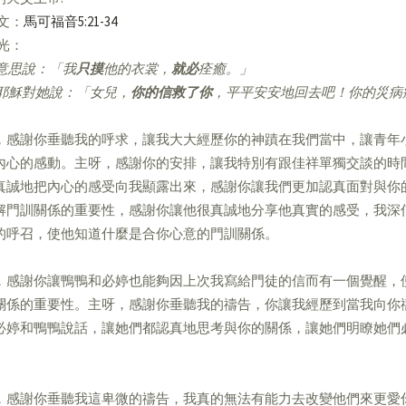
經文：
馬可福音5:21-34
亮光：
意思說：「我
只摸
他的衣裳，
就必
痊癒。」
耶穌對她說：「女兒，
你的信救了你
，平平安安地回去吧！你的災病
，感謝你垂聽我的呼求，讓我大大經歷你的神蹟在我們當中，讓青年
內心的感動。主呀，感謝你的安排，讓我特別有跟佳祥單獨交談的時
真誠地把內心的感受向我顯露出來，感謝你讓我們更加認真面對與你
解門訓關係的重要性，感謝你讓他很真誠地分享他真實的感受，我深
的呼召，使他知道什麼是合你心意的門訓關係。
，感謝你讓鴨鴨和必婷也能夠因上次我寫給門徒的信而有一個覺醒，
關係的重要性。主呀，感謝你垂聽我的禱告，你讓我經歷到當我向你
必婷和鴨鴨說話，讓她們都認真地思考與你的關係，讓她們明瞭她們
，感謝你垂聽我這卑微的禱告，我真的無法有能力去改變他們來更愛