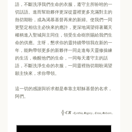
語，不斷洗淨我們生命的衣服，遵守主所吩咐的一
切話語。進而幫助夥伴更深從靈裡更多充滿對主的
熱切期盼，成為渴慕基督再來的新婦。使我們一同
更堅定相信主必快來的應許，更深地渴望得著屬天
權柄進入聖城與主同住，領受生命樹所賜給我們生
命的供應。主呀，懇求你的靈持續帶領我在新的一
年，能夠帶領更多的新夥伴一同走進每天靈修操練
的生活，喚醒他們的生命，一同每天遵守主的話
語，不斷洗淨生命的衣服，一同靈裡熱切期盼渴望
願主快來，求你帶領。
這一切的感謝與祈求都是奉靠主耶穌基督的名求，
阿們。
CR
╬
-
C
ynthia,
R
ogery...
C
ross,
R
eborn...