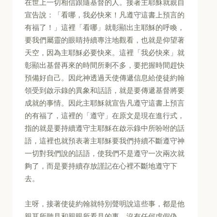
在世上一切相信跟隨基督的人。接著主耶穌就親自
宣告說：「看哪，我必快來！凡遵守這書上預言的
有福了！」這裡「看哪」就彰顯出主耶穌的呼喚，
要我們屬靈的眼睛持續專注地觀看，也就是仰望著
天空，因為主耶穌必要快來。這裡「我必快來」就
彰顯出基督再來的時間所剩不多，要把握時間趕快
預備好自己。因此神透過天使傳遞信息給使徒約翰
領受到啟示錄的異象和話語，就是要傳遞基督將要
成就的事情。因此主耶穌就宣告凡遵守這書上預言
的有福了，這裡的「遵守」在原文是現在進行式，
指的就是要持續遵守主耶穌在啟示錄中所吩咐的話
語，這裡也就預表著主耶穌要我們持續不斷遵守神
一切對我們說的話語，使我們不是遵守一次兩次就
夠了，而是要持續存放謹記在心裡不斷地遵守下
去。
主呀，接著使徒約翰就特別聲明說這些事，都是他
親耳所聽見和親眼所看見的事，沒有任何虛假偽