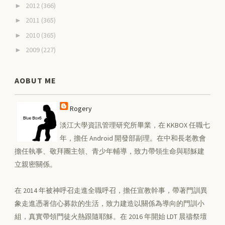
2012
(366)
►
2011
(365)
►
2010
(365)
►
2009
(227)
►
AOBUT ME
Rogery
淡江大學資訊管理研究所畢業，在 KKBOX 任職七
年，擔任 Android 開發部副理。在中和長老教會
擔任執事、敬拜團主領、青少年輔導，致力帶領生命與耶穌建
立親密關係。
在 2014 年被神呼召走進全職呼召，擔任宣教幹事，帶著門訓異
象走進憑著信心募款的生活，致力建造以關係為導向的門訓小
組，真實帶領門徒火熱跟隨耶穌。在 2016 年開始 LDT 晨禱祭壇