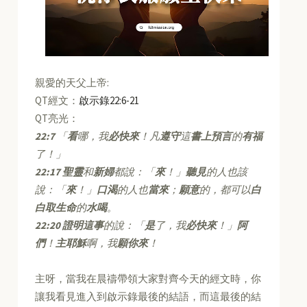
親愛的天父上帝:
QT經文：
啟示錄22:6-21
QT亮光：
22:7
「
看
哪，我
必快來
！凡
遵守
這
書上預言
的
有福
了！」
22:17
聖靈
和
新婦
都說：「
來
！」
聽見
的人也該
說：「
來
！」
口渴
的人也
當來
；
願意
的，都可以
白
白取生命
的
水喝
。
22:20
證明這事
的說：「
是
了，我
必快來
！」
阿
們
！
主耶穌
啊，我
願你來
！
主呀，當我在晨禱帶領大家對齊今天的經文時，你
讓我看見進入到啟示錄最後的結語，而這最後的結