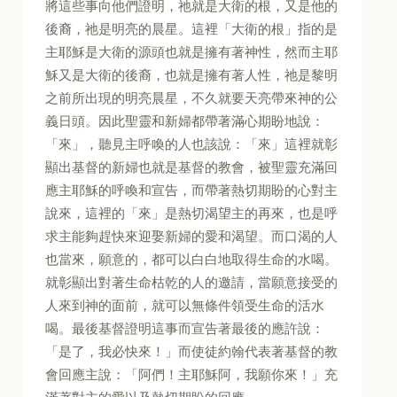
將這些事向他們證明，祂就是大衛的根，又是他的
後裔，祂是明亮的晨星。這裡「大衛的根」指的是
主耶穌是大衛的源頭也就是擁有著神性，然而主耶
穌又是大衛的後裔，也就是擁有著人性，祂是黎明
之前所出現的明亮晨星，不久就要天亮帶來神的公
義日頭。因此聖靈和新婦都帶著滿心期盼地說：
「來」，聽見主呼喚的人也該說：「來」這裡就彰
顯出基督的新婦也就是基督的教會，被聖靈充滿回
應主耶穌的呼喚和宣告，而帶著熱切期盼的心對主
說來，這裡的「來」是熱切渴望主的再來，也是呼
求主能夠趕快來迎娶新婦的愛和渴望。而口渴的人
也當來，願意的，都可以白白地取得生命的水喝。
就彰顯出對著生命枯乾的人的邀請，當願意接受的
人來到神的面前，就可以無條件領受生命的活水
喝。最後基督證明這事而宣告著最後的應許說：
「是了，我必快來！」而使徒約翰代表著基督的教
會回應主說：「阿們！主耶穌阿，我願你來！」充