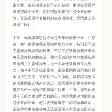
主的愛，成為渴慕基督再來的新婦，更深從靈裡呼
喚渴望願主快來。使我們堅定相信主必快來的應
許，更深渴望得著權柄到生命樹那裡，從門進入聖
城與主同住。
主呀，你就讓我想起今天是今年的最後一天，回顧
這一整年神帶領我在晨禱祭壇的事奉，特別是開啟
了靈修操練課程的服事，帶領了好幾批新夥伴走進
每天靈修操練的生活。而昨天聽到新夥伴文榮在經
過兩個月的靈修操練，從一開始他還很難進入經
文，如今不只是穩定靈修，還領受到神啟示他的異
象而決定受洗，這給我很大的激勵。這都讓我更深
刻感受到主必快來的急迫，我需要幫助更多夥伴預
備好自己一同熱切期盼願主快來。主呀，感謝你透
過今天經文更加堅固我的心，你讓我更深地聽到主
必快來的呼喚，使我更警醒遵守主的話語和啟示，
定意帶領更多夥伴每天透過靈修來領受主光照的話