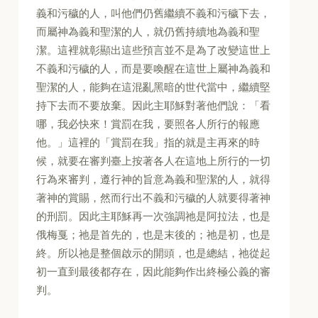
義和污穢的人，叫他們仍舊繼續不義和污穢下去，
而屬神為義和聖潔的人，就仍舊持續地為義和聖
潔。這裡就彰顯出這些預言並不是為了改變這世上
不義和污穢的人，而是要喚醒在這世上屬神為義和
聖潔的人，能夠在這混亂黑暗的世代當中，繼續堅
持下去而不要放棄。因此主耶穌對著他們說：「看
哪，我必快來！賞罰在我，要照各人所行的報應
他。」這裡的「賞罰在我」指的就是主再來的時
候，就要在審判臺上按著各人在這地上所行的一切
行為來審判，遵行神的旨意為義和聖潔的人，就得
著神的賞賜，然而行出不義和污穢的人就要得著神
的刑罰。因此主耶穌再一次強調祂是阿拉法，也是
俄梅戛；祂是首先的，也是末後的；祂是初，也是
終。所以祂是整個啟示的開頭，也是總結，祂從起
初一直到最後都存在，因此能夠作出終極公義的審
判。