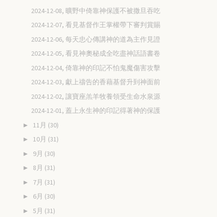
2024-12-08, 曠野中倚靠神保護不被撒旦吞吃
2024-12-07, 看見基督作王掌權帶下審判賞賜
2024-12-06, 每天忠心傳講神的道為主作見證
2024-12-05, 看見神奧秘成全吃盡神話語書卷
2024-12-04, 倚靠神的印記不怕鬼魔傷害攻擊
2024-12-03, 獻上禱告的香藉基督升到神面前
2024-12-02, 讓寶座羔羊牧養領受生命水泉源
2024-12-01, 蓋上永生神的印記得著神的保護
11月
(30)
►
10月
(31)
►
9月
(30)
►
8月
(31)
►
7月
(31)
►
6月
(30)
►
5月
(31)
►