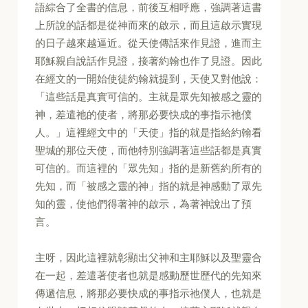
語綜合了全書的信息，前後互相呼應，強調著這書
上所說的話都是從神而來的啟示，而且這啟示實現
的日子越來越逼近。從天使傳話來作見證，進而主
耶穌親自說話作見證，接著約翰也作了見證。因此
在經文的一開始使徒約翰就提到，天使又對他說：
「這些話是真實可信的。主就是眾先知被感之靈的
神，差遣祂的使者，將那必要快成的事指示祂僕
人。」這裡經文中的「天使」指的就是指給約翰看
聖城的那位天使，而他特別強調著這些話都是真實
可信的。而這裡的「眾先知」指的是新舊約所有的
先知，而「被感之靈的神」指的就是神感動了眾先
知的靈，使他們得著神的啟示，為著神說出了預
言。
主呀，因此這裡就彰顯出父神和主耶穌以及聖靈合
在一起，差遣著使者也就是感動歷世歷代的先知來
傳遞信息，將那必要快成的事指示祂僕人，也就是