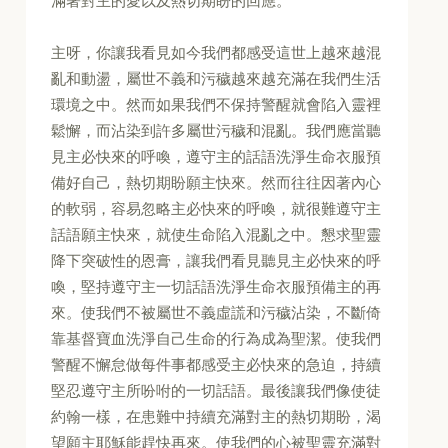
滿著對主的愛以及熱切期盼的回應。
主呀，你讓我看見如今我們都感受這世上越來越混
亂和動盪，屬世不義和污穢越來越充滿在我們生活
環境之中。然而如果我們不保持警醒就會陷入靈裡
鬆懈，而沾染到許多屬世污穢和混亂。我們應當聽
見主必快來的呼喚，遵守主的話語洗淨生命衣服預
備好自己，熱切期盼願主快來。然而往往因著內心
的軟弱，容易忽略主必快來的呼喚，就很難遵守主
話語願主快來，就使生命陷入混亂之中。懇求聖靈
降下突破性的恩膏，讓我們看見聽見主必快來的呼
喚，堅持遵守主一切話語洗淨生命衣服預備主的再
來。使我們不被屬世不義虛謊和污穢沾染，不斷倚
靠基督寶血洗淨自己生命的行為成為聖潔。使我們
警醒不懈怠做每件事都感受主必快來的急迫，持續
堅忍遵守主所吩咐的一切話語。最後讓我們像使徒
約翰一樣，在患難中持續充滿對主的熱切期盼，渴
望願主耶穌能趕快再來。使我們的心被聖靈充滿對