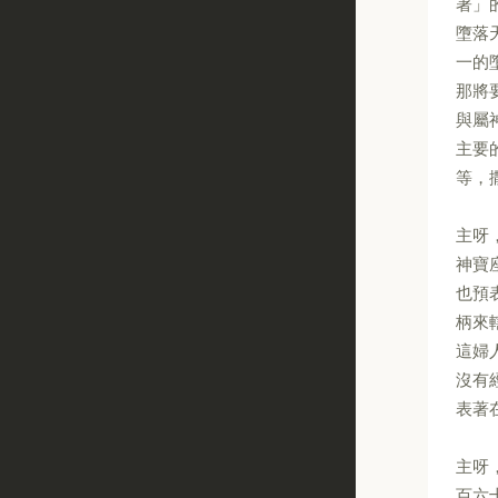
著」
墮落
一的
那將
與屬
主要
等，
主呀
神寶
也預
柄來
這婦
沒有
表著
主呀
百六