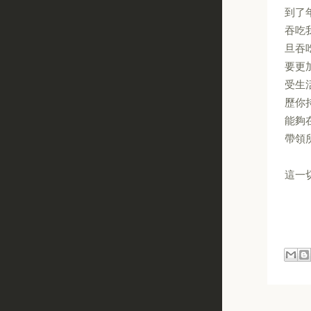
到了
吞吃
旦吞
要更
受生
歷你
能夠
帶領
這一