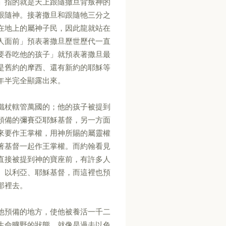
」指的就是天上跟隨撒旦背叛神的
跟隨神。接著撒旦和跟隨牠三分之
在地上的屬神子民，因此龍就站在
人面前」預表著撒旦歷世歷代一直
要吞吃他的孩子」就預表著撒旦最
是舊約的摩西、還有新約的耶穌等
年半完全顯露出來。
鐵杖轄管萬國的；他的孩子被提到
預備的彌賽亞耶穌基督，另一方面
來要作王掌權，用神所賜的屬靈權
著基督一起作王掌權。而約翰看見
直接被提到神的寶座前，有許多人
、以利亞、耶穌基督，而這裡也預
那裡去。
他預備的地方，使他被養活一千二
生命曠野的狀態，就像是過去以色