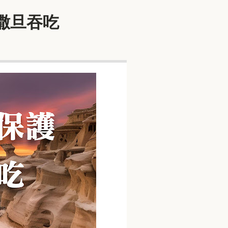
被撒旦吞吃