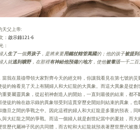
的天父上帝:
經文：
啟示錄12:1-6
亮光：
婦人
生了
一個
男孩子
，是將來要
用鐵杖轄管萬國
的；他的孩子
被提到
婦人就
逃到曠野
，在那裡
有神給他預備
的
地方
，使他
被養活
一千二百
，當我在晨禱帶領大家對齊今天的經文時，你讓我看見在第七號的災
使徒約翰看見了天上有關婦人和大紅龍的大異象。而這大異象是從創
的重要屬靈異象，從起初神創造人的開始，一直到最後的結束，都不
而使徒約翰在啟示錄的異象領受到這貫穿歷史開始到結束的異象，也
和撒旦之間的爭戰之中。因此這裡的婦人和大紅龍是多重的預表，同
人與大紅龍之間的爭戰。而這一個婦人就是創世紀當中的夏娃，而大
歷世歷代屬神子民的共同體，而古蛇和大紅龍就預表著歷世歷代被撒