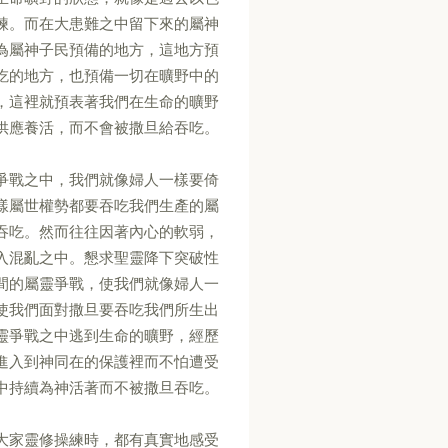
煉。而在大患難之中留下來的屬神
為屬神子民預備的地方，這地方預
吃的地方，也預備一切在曠野中的
，這裡就預表著我們在生命的曠野
供應養活，而不會被撒旦給吞吃。
爭戰之中，我們就像婦人一樣要倚
樣屬世權勢都要吞吃我們生產的屬
吞吃。然而往往因著內心的軟弱，
入混亂之中。懇求聖靈降下突破性
間的屬靈爭戰，使我們就像婦人一
使我們面對撒旦要吞吃我們所生出
靈爭戰之中逃到生命的曠野，經歷
進入到神同在的保護裡而不怕遭受
中持續為神活著而不被撒旦吞吃。
大家靈修操練時，都有真實地感受