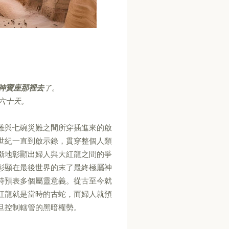
神寶座那裡去
了。
六十天。
難與七碗災難之間所穿插進來的啟
世紀一直到啟示錄，貫穿整個人類
斷地彰顯出婦人與大紅龍之間的爭
彰顯在最後世界的末了最終極屬神
時預表多個屬靈意義。從古至今就
紅龍就是當時的古蛇，而婦人就預
旦控制轄管的黑暗權勢。