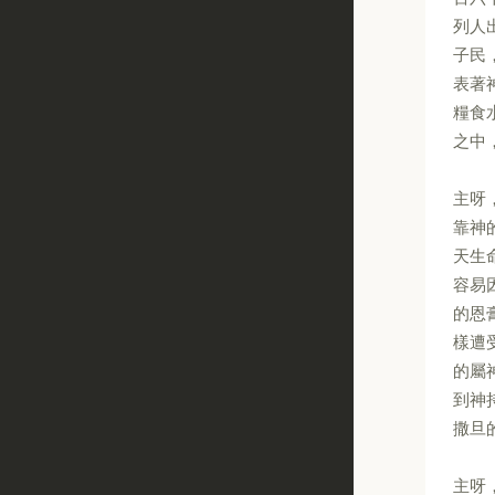
列人
子民
表著
糧食
之中
主呀
靠神
天生
容易
的恩
樣遭
的屬
到神
撒旦
主呀