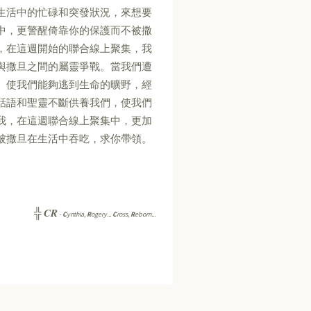
生活中的忙碌和突發狀況，來想要
中，更警醒倚靠你的保護而不被撒
，在這週開始的聯合線上聚集，我
與撒旦之間的屬靈爭戰。當我們遭
。使我們能夠逃到生命的曠野，經
話語和聖靈不斷供養我們，使我們
我，在這週聯合線上聚集中，更加
被撒旦在生活中吞吃，求你帶領。
CR
╬
-
C
ynthia,
R
ogery...
C
ross,
R
eborn...