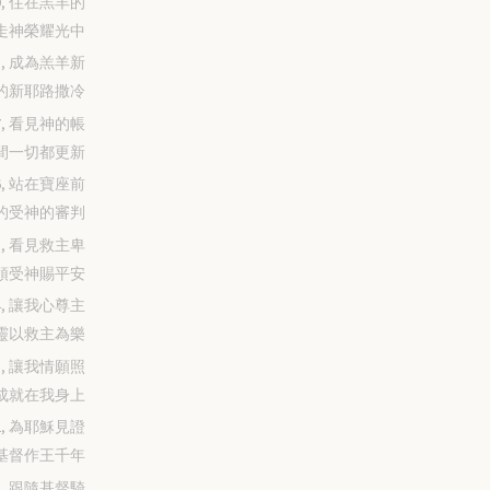
-29, 住在羔羊的
走神榮耀光中
-28, 成為羔羊新
的新耶路撒冷
-27, 看見神的帳
間一切都更新
-26, 站在寶座前
的受神的審判
-25, 看見救主卑
領受神賜平安
-24, 讓我心尊主
靈以救主為樂
-23, 讓我情願照
成就在我身上
-22, 為耶穌見證
基督作王千年
-21, 跟隨基督騎