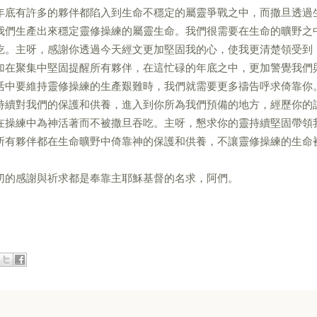
年底有許多的夥伴都陷入到生命不穩定的屬靈爭戰之中，而撒旦透過
我們生產出來穩定靈修操練的屬靈生命。我們很需要在生命的曠野之
吃。主呀，感謝你透過今天經文更加堅固我的心，使我更清楚領受到
加在聚集中堅固提醒所有夥伴，在這忙碌的年底之中，更加警覺我們
活中要維持靈修操練的生產艱難時，我們就需要更多禱告呼求倚靠你
持續對我們的保護和供養，進入到你所為我們預備的地方，經歷你的
在操練中為神活著而不被撒旦吞吃。主呀，懇求你的靈持續堅固帶領
所有夥伴都在生命曠野中倚靠神的保護和供養，不讓靈修操練的生命
切的感謝與祈求都是奉靠主耶穌基督的名求，阿們。