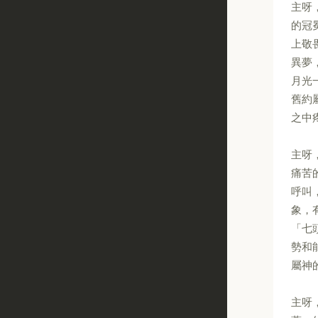
主呀
的冠
上敬
異夢
月光
舊約
之中
主呀
痛苦
呼叫
象，
「七
勢和
屬神
主呀