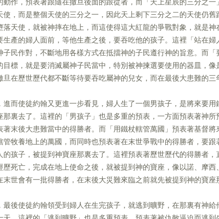
的動作，預表著跟隨在撒旦後面的跟從者，而「天上星辰的三分之一
天使，而是整個天使的三分之一，因此天上剩下三分之二的天使仍舊
墮落天使，就被神摔在地上，而這使得這大紅龍的爭戰對象，就是神
要生產的婦人面前，等他生產之後，要吞吃他的孩子。這裡「站在婦
神子民作對，不斷地用各樣方式在抵擋神的子民遵行神的旨意。而「
的目標，就是要消滅屬神子民當中，特別被神揀選要使用的器皿，像
撒旦在歷世歷代都不斷等待要吞吃屬神的兒女，而在最後大患難的三
，進而使徒約翰又更進一步看見，婦人生了一個男孩子，是將來要用
座那裏去了。這裡的「男孩子」也是多重的預表，一方面預表著神所
表著末後大患難當中的得勝者。而「用鐵杖轄管萬國」預表著基督將
轄管牧養地上的萬國，而同時也預表著在末世爭戰中的得勝者，要跟
人的孩子，被提到神寶座那裏去了。這裡預表著歷世歷代的得勝者，
經歷死亡，完成在地上使命之後，就被提到神的寶座，像以諾、摩西
在末世會有一批得勝者，在末後大災難來臨之前就先被提到神的寶座
，最後使徒約翰領受到婦人在生完孩子，就逃到曠野，在那裏有神給
十天。這裡的「逃到曠野」也是多重預表，預表著被仇敵逼迫而逃到