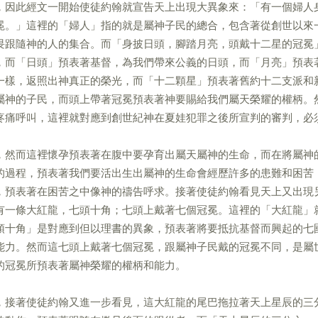
，因此經文一開始使徒約翰就宣告天上出現大異象來：「有一個婦人
冕。」這裡的「婦人」指的就是屬神子民的總合，包含著從創世以來
畏跟隨神的人的集合。而「身披日頭，腳踏月亮，頭戴十二星的冠冕
，而「日頭」預表著基督，為我們帶來公義的日頭，而「月亮」預表
一樣，返照出神真正的榮光，而「十二顆星」預表著舊約十二支派和
屬神的子民，而頭上帶著冠冕預表著神要賜給我們屬天榮耀的權柄。
疼痛呼叫，這裡就對應到創世紀神在夏娃犯罪之後所宣判的審判，必
，然而這裡懷孕預表著在腹中要孕育出屬天屬神的生命，而在將屬神
的過程，預表著我們要活出生出屬神的生命會經歷許多的患難和困苦
，預表著在困苦之中像神的禱告呼求。接著使徒約翰看見天上又出現
有一條大紅龍，七頭十角；七頭上戴著七個冠冕。這裡的「大紅龍」
頭十角」是對應到但以理書的異象，預表著將要抵抗基督而興起的七
能力。然而這七頭上戴著七個冠冕，跟屬神子民戴的冠冕不同，是屬
的冠冕所預表著屬神榮耀的權柄和能力。
，接著使徒約翰又進一步看見，這大紅龍的尾巴拖拉著天上星辰的三