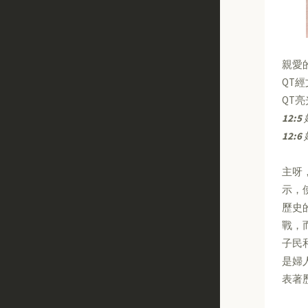
親愛
QT
QT
12:5
12:6
主呀
示，
歷史
戰，
子民
是婦
表著