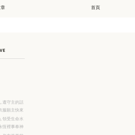
文章
首頁
VE
-31, 遵守主的話
衣服願主快來
-30, 領受生命水
永恆裡事奉神