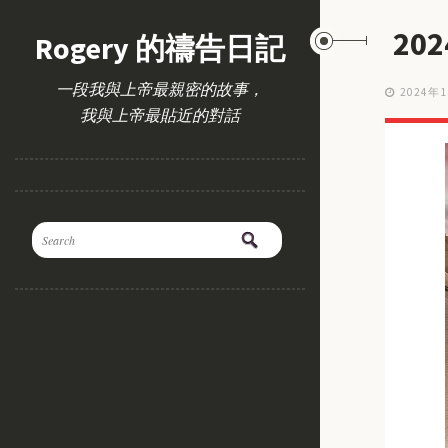
20
Rogery 的禱告日記
一段我與上帝最親密的故事，
2024年
我與上帝最貼近的對話