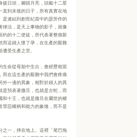
身披日頭，腳踏月亮，頭戴十二星
一直到末後的日子，所有真實在地
」是連結到創世紀當中約瑟所作的
著律法，是天上事物的影子，就像
新約的十二使徒，所代表著整個新
然而這婦人懷了孕，在生產的艱難
須遭受生產之苦。
的生命從母胎中生出，會經歷相當
，而在這生產的艱難中我們會疼痛
另外一邊的異象，相對於婦人的異
就是預表著撒旦，也就是古蛇，而
國和十王，也就是撒旦在屬世的權
世罪惡權柄和能力的象徵，而不是
分之一，摔在地上。這裡「尾巴拖