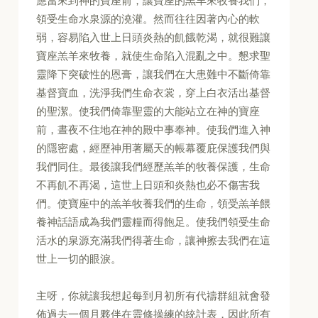
應當來到神的寶座前，讓寶座的羔羊來牧養我們，
領受生命水泉源的澆灌。然而往往因著內心的軟
弱，容易陷入世上日頭炎熱的飢餓乾渴，就很難讓
寶座羔羊來牧養，就使生命陷入混亂之中。懇求聖
靈降下突破性的恩膏，讓我們在大患難中不斷倚靠
基督寶血，洗淨我們生命衣裳，穿上白衣活出基督
的聖潔。使我們倚靠聖靈的大能站立在神的寶座
前，晝夜不住地在神的殿中事奉神。使我們進入神
的隱密處，經歷神用著屬天的帳幕覆庇保護我們與
我們同住。最後讓我們經歷羔羊的牧養保護，生命
不再飢不再渴，這世上日頭和炎熱也必不傷害我
們。使寶座中的羔羊牧養我們的生命，領受羔羊餵
養神話語成為我們靈糧而得飽足。使我們領受生命
活水的泉源充滿我們得著生命，讓神擦去我們在這
世上一切的眼淚。
主呀，你就讓我想起每到月初所有代禱群組就會發
佈過去一個月夥伴在靈修操練的統計表，因此所有