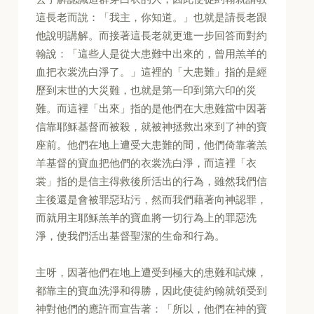
這長老而說：「我主，你知道。」也就是請長老跟
他說明講解。而接著這長老就更進一步回答而對約
翰說：「這些人是從大患難中出來的，曾用羔羊的
血把衣裳洗白淨了。」這裡的「大患難」指的是經
歷到末世的大災難，也就是第一印到第六印的災
難。而這裡「出來」指的是他們在大患難當中因著
信靠耶穌基督而被殺，就被神拯救出來到了神的寶
座前。他們在地上遭受大患難的間，他們倚靠著羔
羊基督的寶血把他們的衣裳洗白淨，而這裡「衣
裳」指的是信主得救後所活出的行為，雖然我們信
主後還是會被罪惡玷污，然而我們藉著向神認罪，
而就用主耶穌羔羊的寶血將一切行為上的罪惡洗
淨，使我們活出基督聖潔的生命和行為。
主呀，因著他們在地上遭受到極大的患難和試煉，
都靠主的寶血洗淨和得勝，因此使徒約翰就領受到
神對他們的應許而宣告著：「所以，他們在神的寶