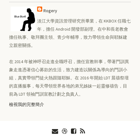
Rogery
淡江大學資訊管理研究所畢業，在 KKBOX 任職七
年，擔任 Android 開發部副理。在中和長老教會
擔任執事、敬拜團主領、青少年輔導，致力帶領生命與耶穌建
立親密關係。
在 2014 年被神呼召走進全職呼召，擔任宣教幹事，帶著門訓異
象走進憑著信心募款的生活，致力建造以關係為導向的門訓小
組，真實帶領門徒火熱跟隨耶穌。在 2016 年開始 LDT 晨禱祭壇
的直播服事，每天帶領世界各地的弟兄姊妹一起靈修禱告，目
前為 LDT 領袖門訓宣教計劃之負責人。
檢視我的完整簡介