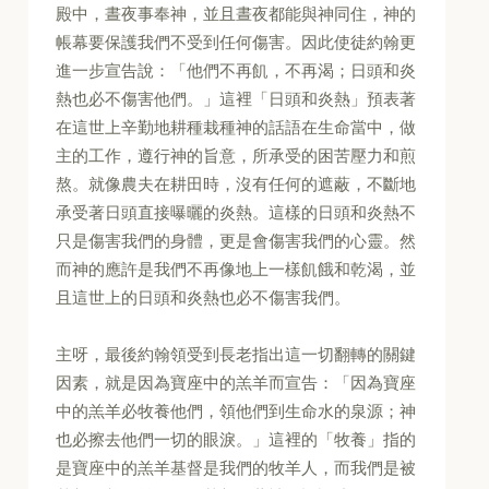
殿中，晝夜事奉神，並且晝夜都能與神同住，神的
帳幕要保護我們不受到任何傷害。因此使徒約翰更
進一步宣告說：「他們不再飢，不再渴；日頭和炎
熱也必不傷害他們。」這裡「日頭和炎熱」預表著
在這世上辛勤地耕種栽種神的話語在生命當中，做
主的工作，遵行神的旨意，所承受的困苦壓力和煎
熬。就像農夫在耕田時，沒有任何的遮蔽，不斷地
承受著日頭直接曝曬的炎熱。這樣的日頭和炎熱不
只是傷害我們的身體，更是會傷害我們的心靈。然
而神的應許是我們不再像地上一樣飢餓和乾渴，並
且這世上的日頭和炎熱也必不傷害我們。
主呀，最後約翰領受到長老指出這一切翻轉的關鍵
因素，就是因為寶座中的羔羊而宣告：「因為寶座
中的羔羊必牧養他們，領他們到生命水的泉源；神
也必擦去他們一切的眼淚。」這裡的「牧養」指的
是寶座中的羔羊基督是我們的牧羊人，而我們是被