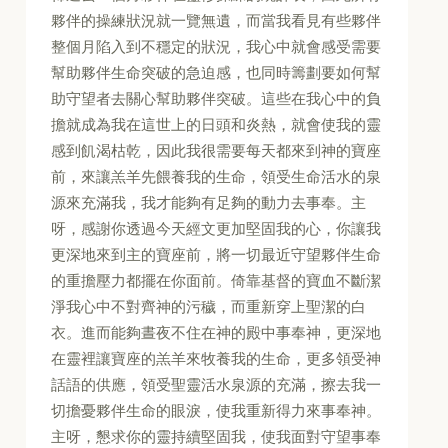
夥伴的操練狀況就一覽無遺，而當我看見有些夥伴
整個月陷入到不穩定的狀況，我心中就會感受需要
幫助夥伴生命突破的急迫感，也同時籌劃要如何幫
助守望者去關心幫助夥伴突破。這些在我心中的負
擔就成為我在這世上的日頭和炎熱，就會使我的靈
感到飢渴枯乾，因此我很需要每天都來到神的寶座
前，來讓羔羊先餵養我的生命，領受生命活水的泉
源來充滿我，我才能夠有足夠的動力去事奉。主
呀，感謝你透過今天經文更加堅固我的心，你讓我
更深地來到主的寶座前，將一切最近守望夥伴生命
的重擔壓力都擺在你面前。倚靠基督的寶血不斷潔
淨我心中不對齊神的污穢，而重新穿上聖潔的白
衣。進而能夠晝夜不住在神的殿中事奉神，更深地
在靈裡讓寶座的羔羊來牧養我的生命，更多領受神
話語的供應，領受聖靈活水泉源的充滿，擦去我一
切擔憂夥伴生命的眼淚，使我重新得力來事奉神。
主呀，懇求你的靈持續堅固我，使我面對守望事奉