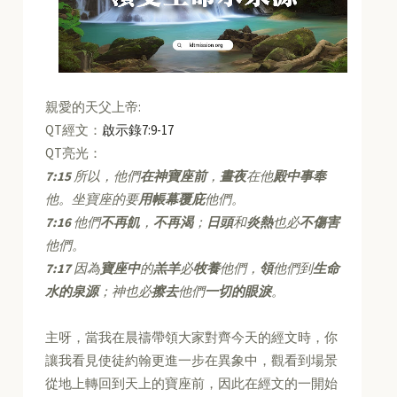
親愛的天父上帝:
QT經文：
啟示錄7:9-17
QT亮光：
7:15
所以，他們
在神寶座前
，
晝夜
在他
殿中事奉
他。坐寶座的要
用帳幕覆庇
他們。
7:16
他們
不再飢
，
不再渴
；
日頭
和
炎熱
也必
不傷害
他們。
7:17
因為
寶座中
的
羔羊
必
牧養
他們，
領
他們到
生命
水的泉源
；神也必
擦去
他們
一切的眼淚
。
主呀，當我在晨禱帶領大家對齊今天的經文時，你
讓我看見使徒約翰更進一步在異象中，觀看到場景
從地上轉回到天上的寶座前，因此在經文的一開始