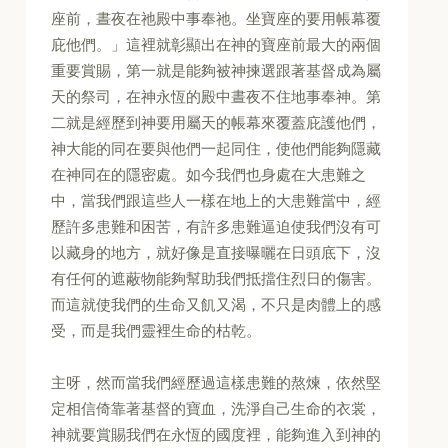
座前，晝夜在祂殿中事奉祂。坐寶座的要用帳幕覆
庇他們。」這裡就彰顯出在神的寶座前最大的兩個
重要賞賜，第一就是能夠被神揀選跟著基督成為屬
天的祭司，在神永恆的殿中晝夜不住地事奉神。第
二就是經歷到神要用屬天的帳幕來覆蓋庇護他們，
神大能的同在要與他們一起同住，使他們能夠隱藏
在神同在的隱密處。如今我們也身處在大患難之
中，當我們跟這些人一樣在地上的大患難當中，經
歷許多患難和困苦，有許多患難逼迫使我們沒有可
以藏身的地方，就好像是直接曝曬在日頭底下，沒
有任何的遮蔽物能夠幫助我們抵擋住烈日的傷害。
而這就使我們的生命又飢又渴，不只是肉體上的感
受，而是我們靈裡生命的枯乾。
主呀，然而當我們經歷過這樣患難的熬煉，依然堅
定相信倚靠著基督的寶血，洗淨自己生命的衣裳，
神就要賞賜我們在永恆的國度裡，能夠進入到神的