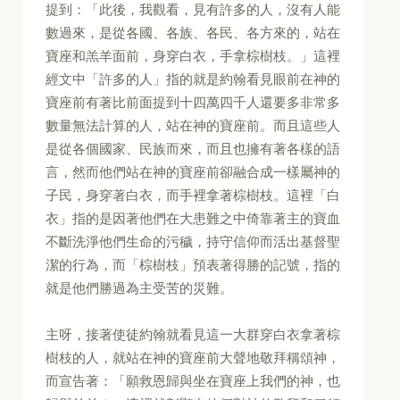
提到：「此後，我觀看，見有許多的人，沒有人能
數過來，是從各國、各族、各民、各方來的，站在
寶座和羔羊面前，身穿白衣，手拿棕樹枝。」這裡
經文中「許多的人」指的就是約翰看見眼前在神的
寶座前有著比前面提到十四萬四千人還要多非常多
數量無法計算的人，站在神的寶座前。而且這些人
是從各個國家、民族而來，而且也擁有著各樣的語
言，然而他們站在神的寶座前卻融合成一樣屬神的
子民，身穿著白衣，而手裡拿著棕樹枝。這裡「白
衣」指的是因著他們在大患難之中倚靠著主的寶血
不斷洗淨他們生命的污穢，持守信仰而活出基督聖
潔的行為，而「棕樹枝」預表著得勝的記號，指的
就是他們勝過為主受苦的災難。
主呀，接著使徒約翰就看見這一大群穿白衣拿著棕
樹枝的人，就站在神的寶座前大聲地敬拜稱頌神，
而宣告著：「願救恩歸與坐在寶座上我們的神，也