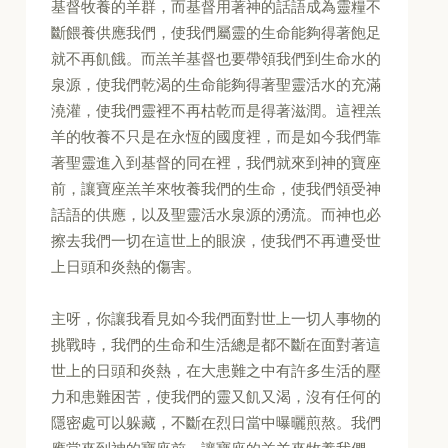
基督牧養的羊群，而基督用著神的話語成為靈糧不
斷餵養供應我們，使我們屬靈的生命能夠得著飽足
就不再飢餓。而羔羊基督也要帶領我們到生命水的
泉源，使我們乾渴的生命能夠得著聖靈活水的充滿
澆灌，使我們靈裡不再枯乾而是得著滋潤。這裡羔
羊的牧養不只是在永恆的國度裡，而是如今我們靠
著聖靈進入到基督的同在裡，我們就來到神的寶座
前，讓寶座羔羊來牧養我們的生命，使我們領受神
話語的供應，以及聖靈活水泉源的湧流。而神也必
擦去我們一切在這世上的眼淚，使我們不再遭受世
上日頭和炎熱的傷害。
主呀，你讓我看見如今我們面對世上一切人事物的
挑戰時，我們的生命和生活總是都不斷在面對著這
世上的日頭和炎熱，在大患難之中有許多生活的壓
力和患難困苦，使我們的靈又飢又渴，沒有任何的
隱密處可以躲藏，不斷在烈日當中曝曬煎熬。我們