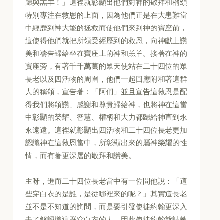
歸與羔羊！」這裡就彰顯出他們對神的敬拜和稱頌
特別專注在救恩的上面，因為他們正是在大患難當
中經歷到神大能的拯救而使他們來到神的寶座前，
這使得他們就把所領受經歷到的救恩，向神獻上讚
美和禱告歸給坐在寶座上的神和羔羊。接著在神的
寶座旁，有著千千萬萬的眾天使站在二十四位的眾
長老以及四活物的周圍，他們一起回應附和著這群
人的稱頌，宣告著：「阿們」並且宣告這救恩是配
得我們將頌讚、感謝和尊貴歸給神，也將神在這當
中彰顯的榮耀、智慧、權柄和大力都歸給神直到永
永遠遠。這裡就彰顯出四活物和二十四位長老更加
認識神在這救恩當中，所彰顯出來的屬神榮耀的性
情，而有著更深層的敬拜和讚美。
主呀，進而二十四位長老當中有一位問他說：「這
些穿白衣的是誰，是從哪裡來的呢？」其實這長老
並不是不知道的詢問，而是要引發使徒約翰更深入
去了解認識這群穿白衣的人，因此使徒約翰就請教