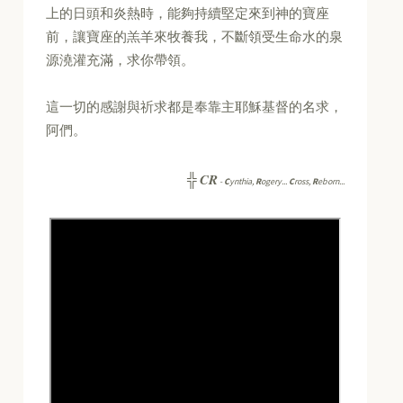
上的日頭和炎熱時，能夠持續堅定來到神的寶座
前，讓寶座的羔羊來牧養我，不斷領受生命水的泉
源澆灌充滿，求你帶領。
這一切的感謝與祈求都是奉靠主耶穌基督的名求，
阿們。
CR
╬
-
C
ynthia,
R
ogery...
C
ross,
R
eborn...