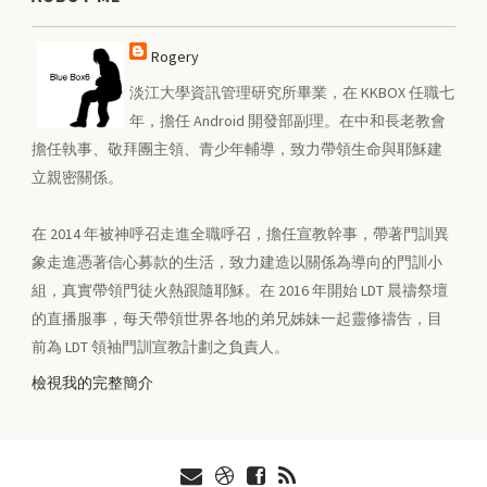
Rogery
淡江大學資訊管理研究所畢業，在 KKBOX 任職七
年，擔任 Android 開發部副理。在中和長老教會
擔任執事、敬拜團主領、青少年輔導，致力帶領生命與耶穌建
立親密關係。
在 2014 年被神呼召走進全職呼召，擔任宣教幹事，帶著門訓異
象走進憑著信心募款的生活，致力建造以關係為導向的門訓小
組，真實帶領門徒火熱跟隨耶穌。在 2016 年開始 LDT 晨禱祭壇
的直播服事，每天帶領世界各地的弟兄姊妹一起靈修禱告，目
前為 LDT 領袖門訓宣教計劃之負責人。
檢視我的完整簡介