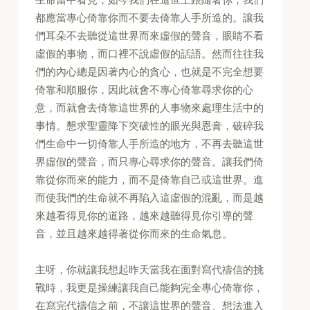
都應當專心倚靠你而不要去倚靠人手所造的。讓我
們耳朵不去聽從這世界而來虛假的聲音，眼睛不看
虛假的事物，而口裡不說虛假的話語。然而往往我
們的內心總是因著內心的貪心，也就是不完全想要
倚靠和順服你，因此就會不專心倚靠尋求你的心
意，而就會去倚靠這世界的人事物來處理生活中的
事情。懇求聖靈降下突破性的眼光與恩膏，破碎我
們生命中一切倚靠人手所造的地方，不再去聽這世
界虛假的聲音，而只專心尋求你的聲音。讓我們倚
靠從你而來的能力，而不是倚靠自己或這世界。進
而使我們的生命就不再陷入這虛假的混亂，而是越
來越看得見你的道路，越來越聽得見你引導的聲
音，並且越來越得著從你而來的生命氣息。
主呀，你就讓我想起昨天當我在面對寫代禱信的挑
戰時，我更是操練讓我自己能夠完全專心倚靠你，
在寫完代禱信之前，不讓這世界的聲音、想法進入