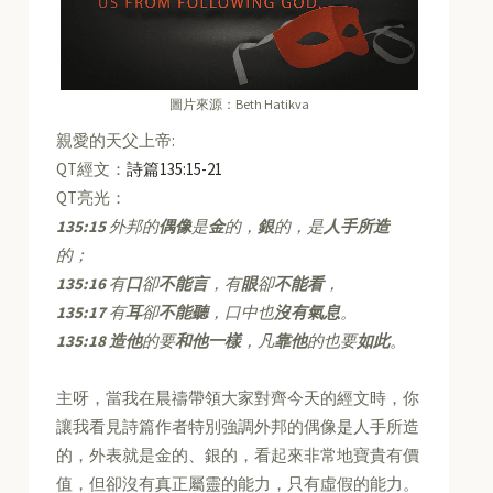
圖片來源：Beth Hatikva
親愛的天父上帝:
QT經文：
詩篇135:15-21
QT亮光：
135:15
外邦的
偶像
是
金
的，
銀
的，是
人手所造
的；
135:16
有
口
卻
不能言
，有
眼
卻
不能看
，
135:17
有
耳
卻
不能聽
，口中也
沒有氣息
。
135:18
造他
的要
和他一樣
，凡
靠他
的也要
如此
。
主呀，當我在晨禱帶領大家對齊今天的經文時，你
讓我看見詩篇作者特別強調外邦的偶像是人手所造
的，外表就是金的、銀的，看起來非常地寶貴有價
值，但卻沒有真正屬靈的能力，只有虛假的能力。