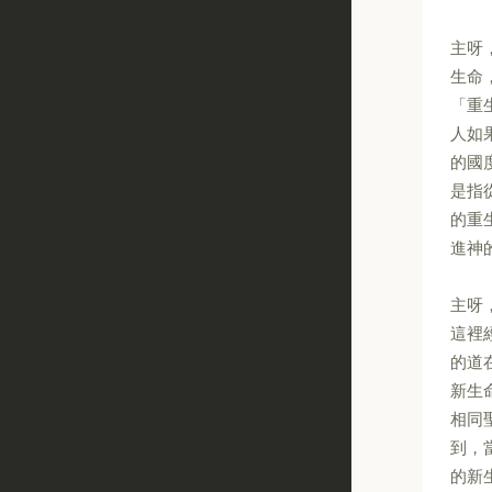
主呀
生命
「重
人如
的國
是指
的重
進神
主呀
這裡
的道
新生
相同
到，
的新