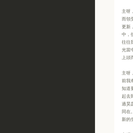
主呀
而領
更新
中，
往往
光當
上頭
主呀
前我
知道
起去
過昊
同在
新的