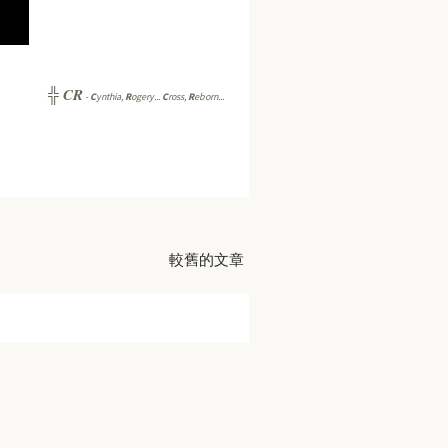
CR
╬
-
C
ynthia,
R
ogery...
C
ross,
R
eborn...
較舊的文章