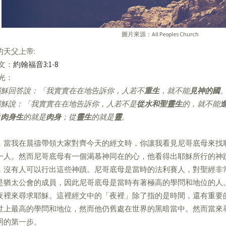
圖片來源：All Peoples Church
的天父上帝:
經文：
約翰福音3:1-8
亮光：
穌回答說：「我實實在在地告訴你，人若不
重生
，就不能
見神的國
穌說：「我實實在在地告訴你，人若不是
從水和聖靈生
的，就不能
從
肉身生
的就是
肉身
；從
靈生
的就是
靈
。
，當我在晨禱帶領大家對齊今天的經文時，你讓我看見尼哥底母來找
一人。然而尼哥底母有一個渴慕神同在的心，他看得出耶穌所行的神
，沒有人可以行出這些神蹟。尼哥底母是當時的法利賽人，對聖經非
是猶太公會的成員，因此尼哥底母是當時有著極高的學問和地位的人
夜裡來尋求耶穌。這裡經文中的「夜裡」除了指的是時間，還有重要
世上最高的學問和地位，然而他仍舊處在世界的黑暗當中。然而當來
明的第一步。