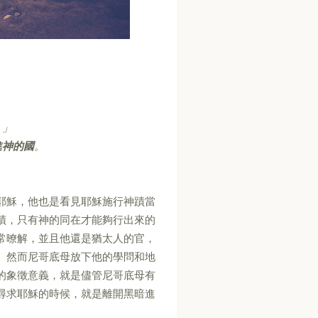
。」
進神的國
。
耶穌，他也是看見耶穌施行神蹟當
蹟，只有神的同在才能夠行出來的
常暸解，並且他還是猶太人的官，
。然而尼哥底母放下他的學問和地
的象徵意義，就是儘管尼哥底母有
尋求耶穌的時候，就是離開黑暗進