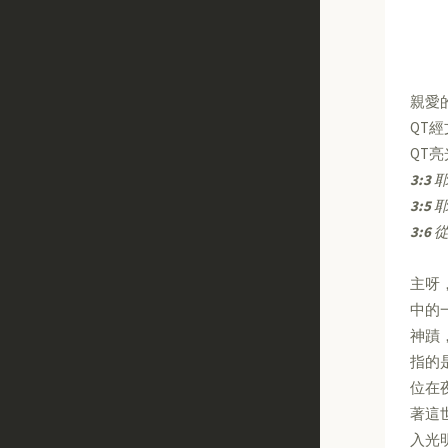
親愛
QT
QT
3:3
耶
3:5
耶
3:6
主呀
中的
神蹟
指的
位在
著這
入光