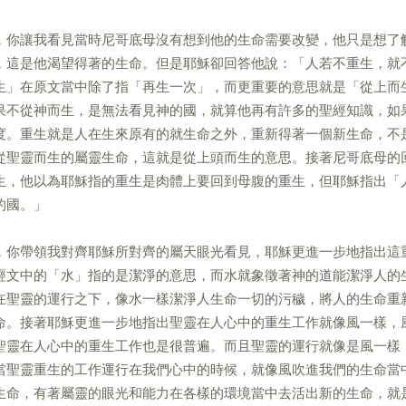
，你讓我看見當時尼哥底母沒有想到他的生命需要改變，他只是想了
，這是他渴望得著的生命。但是耶穌卻回答他說：「人若不重生，就
生」在原文當中除了指「再生一次」，而更重要的意思就是「從上而
果不從神而生，是無法看見神的國，就算他再有許多的聖經知識，如
度。重生就是人在生來原有的就生命之外，重新得著一個新生命，不
從聖靈而生的屬靈生命，這就是從上頭而生的意思。接著尼哥底母的
生，他以為耶穌指的重生是肉體上要回到母腹的重生，但耶穌指出「
的國。」
，你帶領我對齊耶穌所對齊的屬天眼光看見，耶穌更進一步地指出這
經文中的「水」指的是潔淨的意思，而水就象徵著神的道能潔淨人的
在聖靈的運行之下，像水一樣潔淨人生命一切的污穢，將人的生命重
命。接著耶穌更進一步地指出聖靈在人心中的重生工作就像風一樣，
聖靈在人心中的重生工作也是很普遍。而且聖靈的運行就像是風一樣
當聖靈重生的工作運行在我們心中的時候，就像風吹進我們的生命當
生命，有著屬靈的眼光和能力在各樣的環境當中去活出新的生命，就