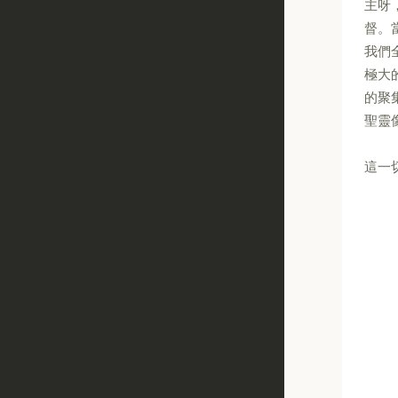
主呀
督。
我們
極大
的聚
聖靈
這一