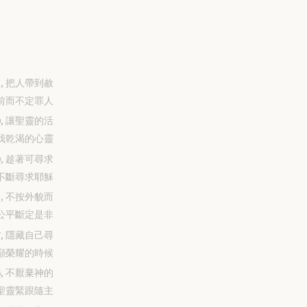
-31, 把人帶到赦
前而不定罪人
-30, 讓聖靈的活
我乾渴的心靈
-29, 趁著可尋求
不斷尋求耶穌
-28, 不按外貌而
公平斷定是非
-27, 隱藏自己尋
顯榮耀的時候
-26, 不厭棄神的
聖靈緊跟隨主