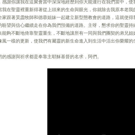
，感謝你讓我在這聚會當中深深地經歷到你大能運行在我們當中，使
當我在聖靈裡重新得著從上頭來的生命與眼光，你就除去我原本老我
全家跟著昊霝牧師和德蓉姐妹一起建立新型態教會的道路，這就使得
的盼望與信心繼續走在你為我們預備的道路。主呀，懇求你的聖靈持
集能夠不斷地倚靠聖靈重生，不斷地讓所有一同與我們團契的弟兄姐
像風一樣的更新，使我們有屬靈的新生命進入到生活中活出你榮耀的
切的感謝與祈求都是奉靠主耶穌基督的名求，阿們。