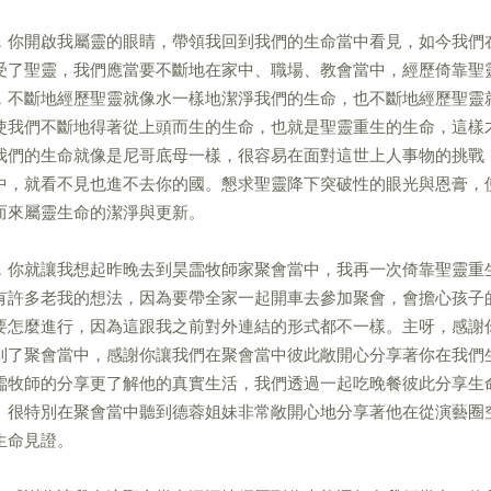
，你開啟我屬靈的眼睛，帶領我回到我們的生命當中看見，如今我們
受了聖靈，我們應當要不斷地在家中、職場、教會當中，經歷倚靠聖
，不斷地經歷聖靈就像水一樣地潔淨我們的生命，也不斷地經歷聖靈
使我們不斷地得著從上頭而生的生命，也就是聖靈重生的生命，這樣
我們的生命就像是尼哥底母一樣，很容易在面對這世上人事物的挑戰
中，就看不見也進不去你的國。懇求聖靈降下突破性的眼光與恩膏，
而來屬靈生命的潔淨與更新。
，你就讓我想起昨晚去到昊霝牧師家聚會當中，我再一次倚靠聖靈重
有許多老我的想法，因為要帶全家一起開車去參加聚會，會擔心孩子
要怎麼進行，因為這跟我之前對外連結的形式都不一樣。主呀，感謝
到了聚會當中，感謝你讓我們在聚會當中彼此敞開心分享著你在我們
霝牧師的分享更了解他的真實生活，我們透過一起吃晚餐彼此分享生
。很特別在聚會當中聽到德蓉姐妹非常敞開心地分享著他在從演藝圈
生命見證。