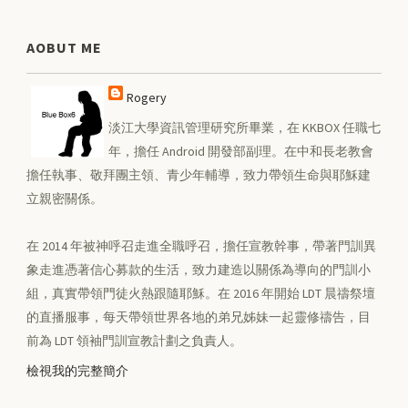
AOBUT ME
Rogery
淡江大學資訊管理研究所畢業，在 KKBOX 任職七
年，擔任 Android 開發部副理。在中和長老教會
擔任執事、敬拜團主領、青少年輔導，致力帶領生命與耶穌建
立親密關係。
在 2014 年被神呼召走進全職呼召，擔任宣教幹事，帶著門訓異
象走進憑著信心募款的生活，致力建造以關係為導向的門訓小
組，真實帶領門徒火熱跟隨耶穌。在 2016 年開始 LDT 晨禱祭壇
的直播服事，每天帶領世界各地的弟兄姊妹一起靈修禱告，目
前為 LDT 領袖門訓宣教計劃之負責人。
檢視我的完整簡介