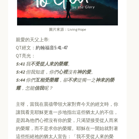
圖片來源：Living Hope
親愛的天父上帝:
QT經文：
約翰福音5:41-47
QT亮光：
5:41
我
不受從人來的榮耀
。
5:42
但我知道，你們
心裡
沒有
神的愛
。
5:44
你們
互相受榮耀
，卻
不求
從獨一之
神來的榮
耀
，怎能
信我
呢？
主呀，當我在晨禱帶領大家對齊今天的經文時，你
讓我看見耶穌更進一步地指出這些猶太人的不信，
是因為他們心裡沒有你的愛，只渴望接受從人而來
的榮耀，而不是求你的榮耀。耶穌在一開始就對著
這些拒絕祂的猶太人宣告：「我不受從人來的榮