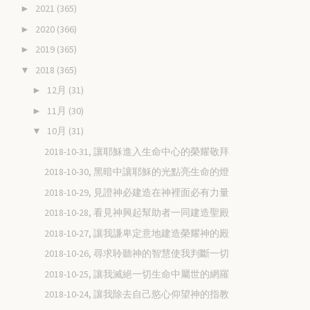
2021
(365)
►
2020
(366)
►
2019
(365)
►
2018
(365)
▼
12月
(31)
►
11月
(30)
►
10月
(31)
▼
2018-10-31, 讓耶穌進入生命中心的榮耀敬拜
2018-10-30, 黑暗中讓耶穌的光點亮生命的燈
2018-10-29, 見證神必建造在神裡面必有力量
2018-10-28, 看見神興起幫助者一同建造聖殿
2018-10-27, 讓我謙卑定意地建造榮耀神的殿
2018-10-26, 尋求聆聽神的智慧使我判斷一切
2018-10-25, 讓我滅絕一切生命中屬世的網羅
2018-10-24, 讓我除去自己慾心仰望神的指教