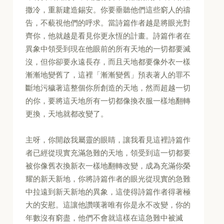
撒冷，重新建造錫安。你要垂聽他們這些窮人的禱
告，不藐視他們的呼求。當詩篇作者越是將眼光對
齊你，他就越是看見你更永恆的計畫。詩篇作者在
異象中領受到現在他眼前的所有天地的一切都要滅
沒，但你卻要永遠長存，而且天地都要像外衣一樣
漸漸地變舊了，這裡「漸漸變舊」預表著人的罪不
斷地污穢著這整個你所創造的天地，然而超越一切
的你，要將這天地所有一切都像換衣服一樣地翻轉
更換，天地就都改變了。
主呀，你開啟我屬靈的眼睛，讓我看見這裡詩篇作
者已經從現實充滿急難的天地，領受到這一切都要
被你像舊衣換新衣一樣地翻轉改變，成為充滿你榮
耀的新天新地，你將詩篇作者的眼光從現實的急難
中拉遠到新天新地的異象，這使得詩篇作者得著極
大的安慰。這讓他讚嘆著唯有你是永不改變，你的
年數沒有窮盡，他們不會就這樣在這急難中被滅