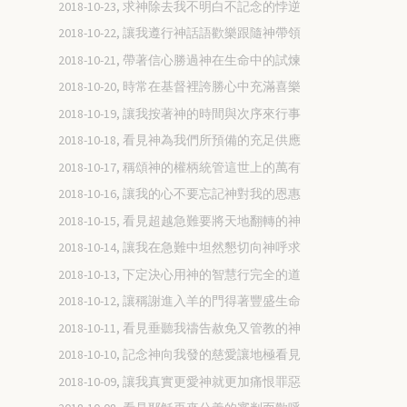
2018-10-23, 求神除去我不明白不記念的悖逆
2018-10-22, 讓我遵行神話語歡樂跟隨神帶領
2018-10-21, 帶著信心勝過神在生命中的試煉
2018-10-20, 時常在基督裡誇勝心中充滿喜樂
2018-10-19, 讓我按著神的時間與次序來行事
2018-10-18, 看見神為我們所預備的充足供應
2018-10-17, 稱頌神的權柄統管這世上的萬有
2018-10-16, 讓我的心不要忘記神對我的恩惠
2018-10-15, 看見超越急難要將天地翻轉的神
2018-10-14, 讓我在急難中坦然懇切向神呼求
2018-10-13, 下定決心用神的智慧行完全的道
2018-10-12, 讓稱謝進入羊的門得著豐盛生命
2018-10-11, 看見垂聽我禱告赦免又管教的神
2018-10-10, 記念神向我發的慈愛讓地極看見
2018-10-09, 讓我真實更愛神就更加痛恨罪惡