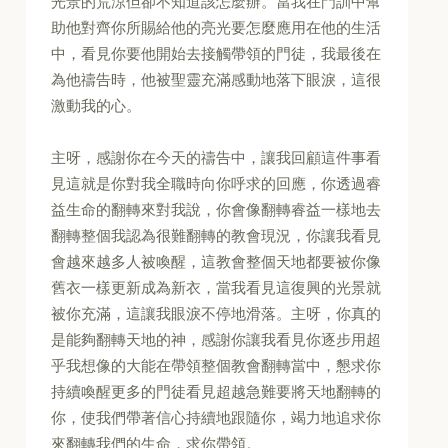
光景的荒涼但卻不知道該怎麼辦。當我在門訓中幫
助他對齊你所賜給他的亮光要怎麼應用在他的生活
中，看見你要他開始去接觸帶領的門徒，我最後在
為他禱告時，他被聖靈充滿感動地落下眼淚，這很
激動我的心。
主呀，感謝你在今天的禱告中，讓我回顧這件事看
見這就是你對我全職時向你呼求的回應，你透過睿
益生命的翻轉來對我說，你會像翻轉睿益一樣地去
翻轉整個我認為很難翻轉的教會現況，你讓我看見
會越來越多人被喚醒，這教會整個天地都要被你像
舊衣一樣更新成為新衣，當我看見這復興的光景就
被你充滿，這讓我眼淚不停地滑落。主呀，你真的
是能夠翻轉天地的神，感謝你讓我看見你逐步用超
乎我想像的大能在帶領整個教會翻轉當中，懇求你
持續喚醒更多的門徒看見超越急難要將天地翻轉的
你，使我們帶著信心持續地跟隨你，竭力地追求你
來翻轉我們的生命，求你帶領。