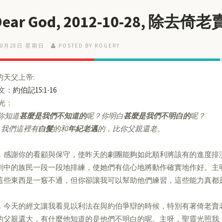
 Dear God, 2012-10-28, 除去
10月28日 星期日
POSTED BY ROGERY
的天父上帝:
經文：
約伯記15:1-16
亮光：
你知道
甚麼是我們不知道的
呢？你明白
甚麼是我們不明白的
呢？
我們這裡有
白髮
的和
年紀老邁
的，比你父親還老。
，感謝你的看顧與保守，使昨天的劇團能夠如此順利將該有的進度排
劇中的族民一段一段地排練，使她們有信心地將動作確實地作好。主
這些東西是一竅不通，但你卻讓我可以幫助他們練習，這些能力真都
，今天的經文讓我看見以利法在與約伯爭辯的時候，特別有著倚老賣
的父親還大，有什麼他知道的是他們不明白的呢。主呀，聖靈光照我