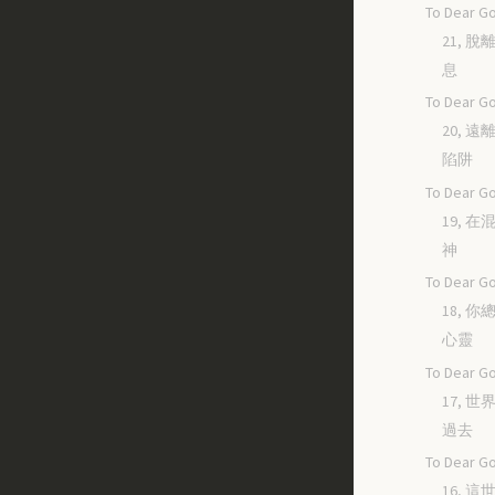
To Dear Go
21, 
息
To Dear Go
20, 
陷阱
To Dear Go
19, 
神
To Dear Go
18, 
心靈
To Dear Go
17, 
過去
To Dear Go
16, 