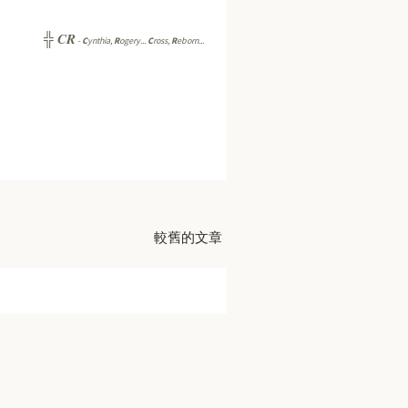
CR
╬
-
C
ynthia,
R
ogery...
C
ross,
R
eborn...
較舊的文章