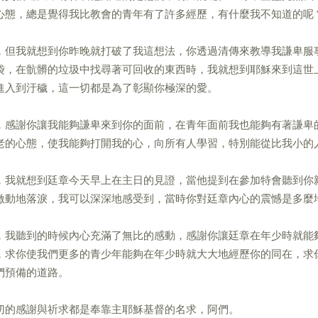
心態，總是覺得我比教會的青年有了許多經歷，有什麼我不知道的呢
，但我就想到你昨晚就打破了我這想法，你透過清傳來教導我謙卑服
袋，在骯髒的垃圾中找尋著可回收的東西時，我就想到耶穌來到這世
進入到汙穢，這一切都是為了彰顯你極深的愛。
，感謝你讓我能夠謙卑來到你的面前，在青年面前我也能夠有著謙卑
老的心態，使我能夠打開我的心，向所有人學習，特別能從比我小的
，我就想到廷章今天早上在主日的見證，當他提到在參加特會聽到你
激動地落淚，我可以深深地感受到，當時你對廷章內心的震憾是多麼
，我聽到的時候內心充滿了無比的感動，感謝你讓廷章在年少時就能
，求你使我們更多的青少年能夠在年少時就大大地經歷你的同在，求
們預備的道路。
切的感謝與祈求都是奉靠主耶穌基督的名求，阿們。