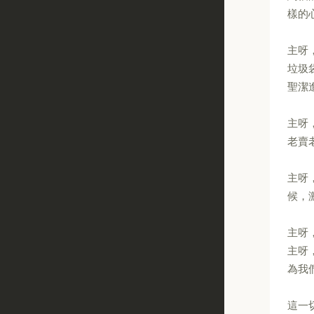
樣的
主呀
垃圾
聖潔
主呀
老賣
主呀
候，
主呀
主呀
為我
這一