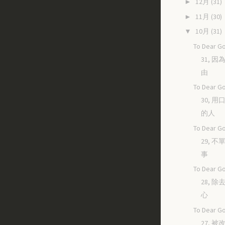
12月
(31)
►
11月
(30)
►
10月
(31)
▼
To Dear Go
31, 
由
To Dear Go
30, 
的人
To Dear Go
29, 
事
To Dear Go
28, 
心
To Dear Go
27, 