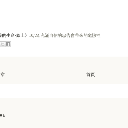
潑的生命-線上》
10/28, 充滿自信的忠告會帶來的危險性
文章
首頁
VE