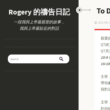
To
Rogery 的禱告日記
一段我與上帝最親密的故事，
2012年
我與上帝最貼近的對話
親愛
QT
QT
15:9
15:10
主呀
帶領
我對
主呀
約伯