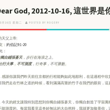
 Dear God, 2012-10-16, 這
10月16日 星期二
POSTED BY ROGERY
的天父上帝:
經文：
約伯記9:1-20
亮光：
他
獨自鋪張蒼天
，步行在海浪之上。
他
行大事
，
不可測度
，行奇事，不可勝數。
，感謝你讓我們昨天前往京都的行程能夠如此地順利，在這過程中欣
當我們走在竹林之道的時候，看到滿滿高聳的竹子在我們的眼前，這
，今天的經文讓我特別思想到你獨自鋪張蒼天，你獨自創造了宇宙萬
不能測度的。每當我看見這奇妙無比的大自然時，我就更加敬畏你，