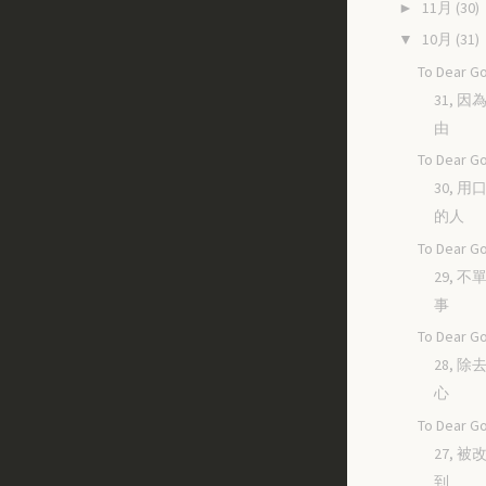
11月
(30)
►
10月
(31)
▼
To Dear Go
31, 
由
To Dear Go
30, 
的人
To Dear Go
29, 
事
To Dear Go
28, 
心
To Dear Go
27, 
到