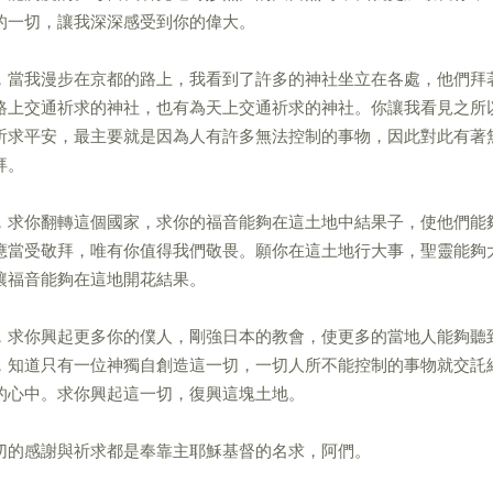
的一切，讓我深深感受到你的偉大。
，當我漫步在京都的路上，我看到了許多的神社坐立在各處，他們拜
路上交通祈求的神社，也有為天上交通祈求的神社。你讓我看見之所
祈求平安，最主要就是因為人有許多無法控制的事物，因此對此有著
拜。
，求你翻轉這個國家，求你的福音能夠在這土地中結果子，使他們能
應當受敬拜，唯有你值得我們敬畏。願你在這土地行大事，聖靈能夠
讓福音能夠在這地開花結果。
，求你興起更多你的僕人，剛強日本的教會，使更多的當地人能夠聽
，知道只有一位神獨自創造這一切，一切人所不能控制的事物就交託
的心中。求你興起這一切，復興這塊土地。
切的感謝與祈求都是奉靠主耶穌基督的名求，阿們。