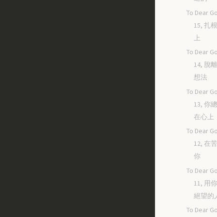
To Dear Go
15, 
上
To Dear Go
14, 
想法
To Dear Go
13, 
在心上
To Dear Go
12, 
你
To Dear Go
11, 
絕望的
To Dear Go