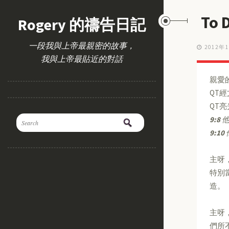
To
Rogery 的禱告日記
一段我與上帝最親密的故事，
2012年
我與上帝最貼近的對話
親愛
QT
QT
9:8
9:10
主呀
特別
造。
主呀
們所