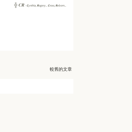
CR
╬
-
C
ynthia,
R
ogery...
C
ross,
R
eborn...
較舊的文章