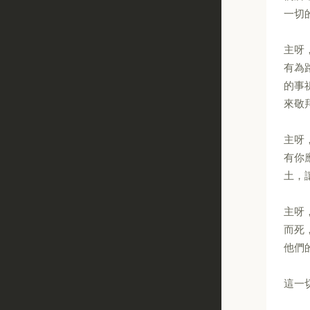
一切
主呀
有為
的事
來敬
主呀
有你
土，
主呀
而死
他們
這一