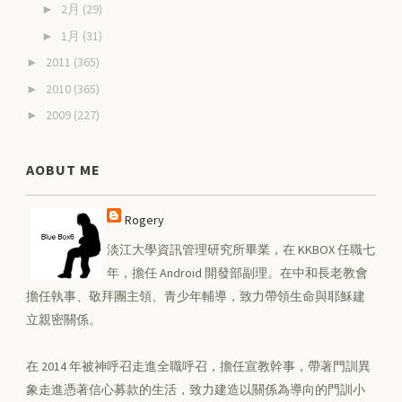
2月
(29)
►
1月
(31)
►
2011
(365)
►
2010
(365)
►
2009
(227)
►
AOBUT ME
Rogery
淡江大學資訊管理研究所畢業，在 KKBOX 任職七
年，擔任 Android 開發部副理。在中和長老教會
擔任執事、敬拜團主領、青少年輔導，致力帶領生命與耶穌建
立親密關係。
在 2014 年被神呼召走進全職呼召，擔任宣教幹事，帶著門訓異
象走進憑著信心募款的生活，致力建造以關係為導向的門訓小