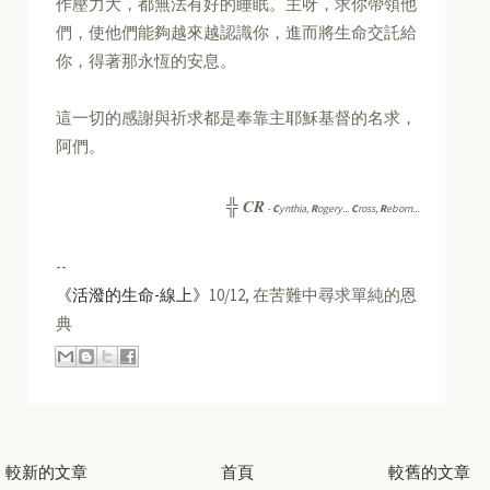
作壓力大，都無法有好的睡眠。主呀，求你帶領他
們，使他們能夠越來越認識你，進而將生命交託給
你，得著那永恆的安息。
這一切的感謝與祈求都是奉靠主耶穌基督的名求，
阿們。
CR
╬
-
C
ynthia,
R
ogery...
C
ross,
R
eborn...
--
《活潑的生命-線上》
10/12, 在苦難中尋求單純的恩
典
較新的文章
首頁
較舊的文章