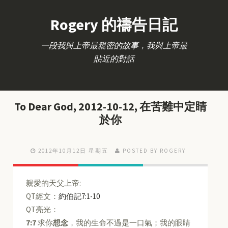
Rogery 的禱告日記
一段我與上帝最親密的故事，我與上帝最
貼近的對話
To Dear God, 2012-10-12, 在苦難中定睛
於你
2012年10月12日 星期五
POSTED BY ROGERY
親愛的天父上帝:
QT經文：
約伯記7:1-10
QT亮光：
7:7
求你
想念
，我的生命不過是一口氣；我的眼睛