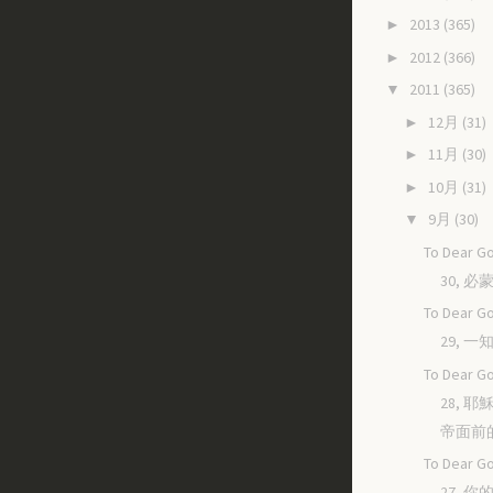
2013
(365)
►
2012
(366)
►
2011
(365)
▼
12月
(31)
►
11月
(30)
►
10月
(31)
►
9月
(30)
▼
To Dear Go
30, 
To Dear Go
29, 
To Dear Go
28, 
帝面前
To Dear Go
27, 