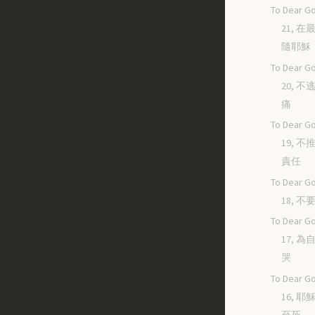
To Dear Go
21, 
隨耶穌
To Dear Go
20, 
痛
To Dear Go
19, 
責任
To Dear Go
18, 
To Dear Go
17, 
哭
To Dear Go
16, 
至死