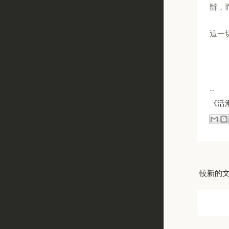
辦，
這一
--
《活
較新的