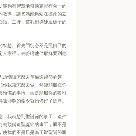
，能夠有智慧地幫助家裡有合一的
的教導，讓爸媽能夠站在彼此的立
心話。主呀，當我們操練這樣子的
。
的默想。首先門徒必不是照自己的
定人家裡，去吩咐他們耶穌要到他
先煩惱該怎麼去預備逾越節的筵
問你我該怎麼去做，然後順服在你
要預備的事情，而是順服你的吩咐
傳達耶穌的命令就預備好了筵席。
意，我就想到聖誕節的事工，這件
何去預備這聖誕節的事工，而不是
，使我們不是只是為了辦聖誕節而