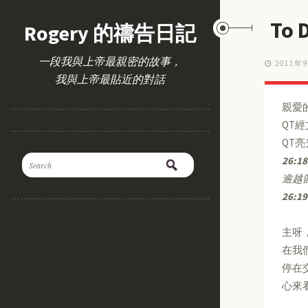
To
Rogery 的禱告日記
一段我與上帝最親密的故事，
2011年
我與上帝最貼近的對話
親愛
QT
QT
26:18
逾越
26:19
主呀
在我
停在
心來