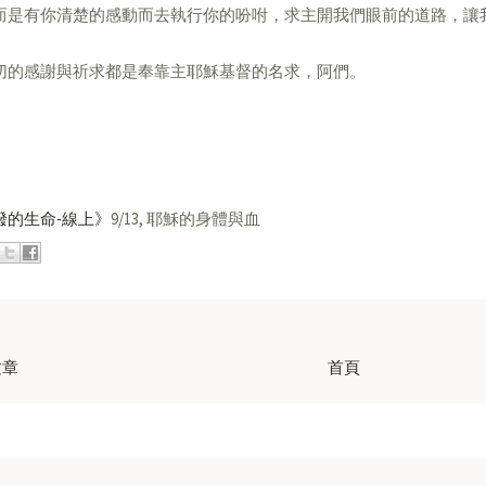
而是有你清楚的感動而去執行你的吩咐，求主開我們眼前的道路，讓
切的感謝與祈求都是奉靠主耶穌基督的名求，阿們。
潑的生命-線上》
9/13, 耶穌的身體與血
文章
首頁