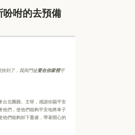
遵著耶穌所吩咐的去預備
候快到了，我與門徒
要在你家裡
守
來台北團圓。主呀，感謝你賜平安
著他們，使他們能夠平安地將車子
使他們能夠卸下憂慮，帶著開心的