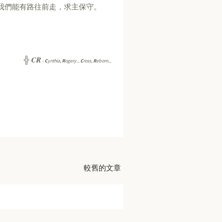
我們能有路往前走，求主保守。
CR
╬
-
C
ynthia,
R
ogery...
C
ross,
R
eborn...
較舊的文章