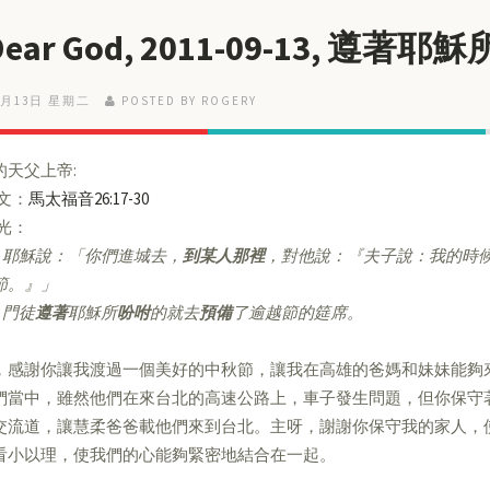
 Dear God, 2011-09-13, 
9月13日 星期二
POSTED BY ROGERY
的天父上帝:
經文：
馬太福音26:17-30
亮光：
耶穌說：「你們進城去，
到某人那裡
，對他說：『夫子說：我的時
節。』」
門徒
遵著
耶穌所
吩咐
的就去
預備
了逾越節的筵席。
，感謝你讓我渡過一個美好的中秋節，讓我在高雄的爸媽和妹妹能夠
們當中，雖然他們在來台北的高速公路上，車子發生問題，但你保守
交流道，讓慧柔爸爸載他們來到台北。主呀，謝謝你保守我的家人，
看小以理，使我們的心能夠緊密地結合在一起。