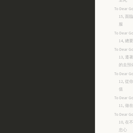
To Dear Go
15, 
服
To Dear Go
14, 
To Dear Go
13, 
的去預
To Dear Go
12, 
值
To Dear Go
11, 
To Dear Go
10, 
忠心