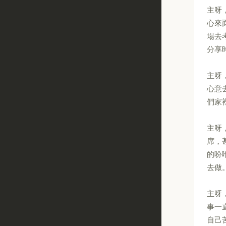
主呀
心來
場去
分享
主呀
心意
們家
主呀
席，
的吩
去做
主呀
事一
自己