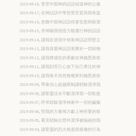
2019-09-18, 受苦中因神的話語知道神的公義
2019-09-17, 在神話語中學習受苦是與我有益
2019-09-16, 患難中因神話語得著安慰與盼望
2019-09-15, 求神賜我領悟力能遵行神的話語
2019-09-14, 讓我在逆境中倚靠神話語而堅立
2019-09-13, 讓我喜愛神話語更勝於一切財物
2019-09-12, 讓我將禱告的香獻在神施恩座前
2019-09-11, 讓我刻苦己心放下自己專注於神
2019-09-10, 讓我每天坦然無懼來到施恩座前
2019-09-09, 帶著信心超越限制讓耶穌潔淨我
2019-09-08, 讓聖靈活水不斷潔淨我一切私慾
2019-09-07, 呼求耶穌潔淨神家中一切的痲瘋
2019-09-06, 照我的力量竭力獻上神所要的祭
2019-09-05, 看見耶穌出營外潔淨被隔絕的我
2019-09-04, 讓聖靈的烈火燒盡我發黴的行為