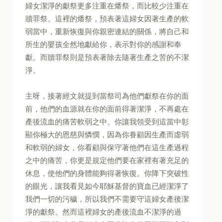
婦女潔淨的獻祭更多注重在燔祭，而比較少注重在
贖罪祭。這裡的燔祭，預表著這婦女因著生產的軟
弱當中，重新恢復與你親密連結的關係，將自己和
所生的嬰孩全然地獻給你，表示對你的感謝和奉
獻。而贖罪祭則是預表著除去隨著生產之苦的不潔
淨。
主呀，接著經文就提到當祭司為他們獻祭在你的面
前，他們的血源就在你的面前得著潔淨，不再處在
產後流血的痛苦軟弱之中。你讓我領受到這當中彰
顯你極大的恩慈與憐憫，因為你眷顧因生產而虛弱
和軟弱的婦女，你看顧與保守著他們在這生產過程
之中的痛苦，你更是規定他們要在家裡有著充足的
休息，使他們的身體能夠得著恢復。你降下突破性
的眼光，讓我看見如今耶穌基督的寶血已經潔淨了
我們一切的污穢，所以我們不需要守這婦女產後潔
淨的獻祭。然而這裡婦女的產後流血不潔淨的過