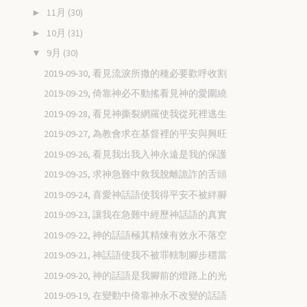
11月
(30)
►
10月
(31)
►
9月
(30)
▼
2019-09-30, 看見流淚所撒的種必要歡呼收割
2019-09-29, 倚靠神必不動搖看見神的愛圍繞
2019-09-28, 看見神撕裂網羅使我從死裡逃生
2019-09-27, 為教會求在基督裡的平安與興旺
2019-09-26, 看見我出我入神永遠是我的保護
2019-09-25, 求神急難中救我脫離詭詐的舌頭
2019-09-24, 喜愛神話語使我得平安不被絆腳
2019-09-23, 讓我在急難中經歷神話語的真實
2019-09-22, 神的話語極其精煉有效永不落空
2019-09-21, 神話語使我不被罪轄制腳步穩當
2019-09-20, 神的話語是我腳前的燈路上的光
2019-09-19, 在變動中倚靠神永不改變的話語