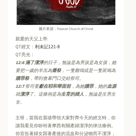
圖片來源：Hoover Church of Christ
親愛的天父上帝:
QT經文：
利未記12:1-8
QT亮光：
12:6
滿了潔淨
的日子，無論是為男孩是為女孩，她
要把一歲的羊羔為
燔祭
，一隻雛鴿或是一隻斑鳩為
贖罪祭
，帶到會幕門口交給祭司。
12:7
祭司要
獻在耶和華面前
，為她
贖罪
，她的
血源
就
潔淨
了。這條例是為
生育的婦人
，無論是生男生
女。
主呀，當我在晨禱帶領大家對齊今天的經文時，你
讓我看見你吩咐著摩西有關產婦潔淨的律法條例。
你宣告著婦女因著產後的流血和分泌物而不潔淨，