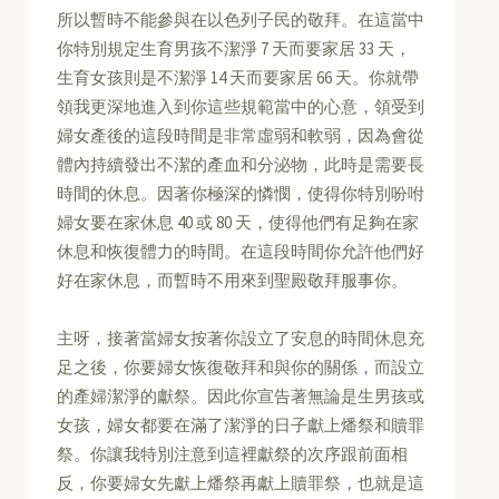
所以暫時不能參與在以色列子民的敬拜。在這當中
你特別規定生育男孩不潔淨 7 天而要家居 33 天，
生育女孩則是不潔淨 14 天而要家居 66 天。你就帶
領我更深地進入到你這些規範當中的心意，領受到
婦女產後的這段時間是非常虛弱和軟弱，因為會從
體內持續發出不潔的產血和分泌物，此時是需要長
時間的休息。因著你極深的憐憫，使得你特別吩咐
婦女要在家休息 40 或 80 天，使得他們有足夠在家
休息和恢復體力的時間。在這段時間你允許他們好
好在家休息，而暫時不用來到聖殿敬拜服事你。
主呀，接著當婦女按著你設立了安息的時間休息充
足之後，你要婦女恢復敬拜和與你的關係，而設立
的產婦潔淨的獻祭。因此你宣告著無論是生男孩或
女孩，婦女都要在滿了潔淨的日子獻上燔祭和贖罪
祭。你讓我特別注意到這裡獻祭的次序跟前面相
反，你要婦女先獻上燔祭再獻上贖罪祭，也就是這