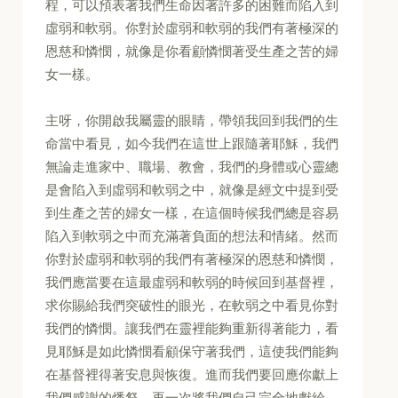
程，可以預表著我們生命因著許多的困難而陷入到
虛弱和軟弱。你對於虛弱和軟弱的我們有著極深的
恩慈和憐憫，就像是你看顧憐憫著受生產之苦的婦
女一樣。
主呀，你開啟我屬靈的眼睛，帶領我回到我們的生
命當中看見，如今我們在這世上跟隨著耶穌，我們
無論走進家中、職場、教會，我們的身體或心靈總
是會陷入到虛弱和軟弱之中，就像是經文中提到受
到生產之苦的婦女一樣，在這個時候我們總是容易
陷入到軟弱之中而充滿著負面的想法和情緒。然而
你對於虛弱和軟弱的我們有著極深的恩慈和憐憫，
我們應當要在這最虛弱和軟弱的時候回到基督裡，
求你賜給我們突破性的眼光，在軟弱之中看見你對
我們的憐憫。讓我們在靈裡能夠重新得著能力，看
見耶穌是如此憐憫看顧保守著我們，這使我們能夠
在基督裡得著安息與恢復。進而我們要回應你獻上
我們感謝的燔祭，再一次將我們自己完全地獻給