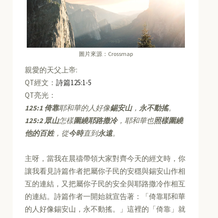
圖片來源：Crossmap
親愛的天父上帝:
QT經文：
詩篇125:1-5
QT亮光：
125:1
倚靠
耶和華的人好像
錫安山
，
永不動搖
。
125:2
眾山
怎樣
圍繞耶路撒冷
，耶和華也
照樣圍繞
他的百姓
，從
今時
直到
永遠
。
主呀，當我在晨禱帶領大家對齊今天的經文時，你
讓我看見詩篇作者把屬你子民的安穩與錫安山作相
互的連結，又把屬你子民的安全與耶路撒冷作相互
的連結。詩篇作者一開始就宣告著：「倚靠耶和華
的人好像錫安山，永不動搖。」這裡的「倚靠」就