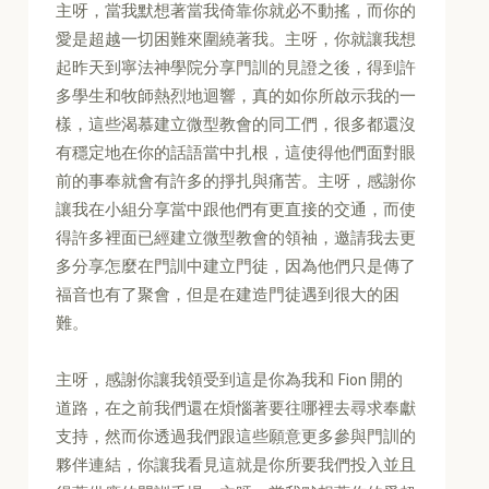
主呀，當我默想著當我倚靠你就必不動搖，而你的
愛是超越一切困難來圍繞著我。主呀，你就讓我想
起昨天到寧法神學院分享門訓的見證之後，得到許
多學生和牧師熱烈地迴響，真的如你所啟示我的一
樣，這些渴慕建立微型教會的同工們，很多都還沒
有穩定地在你的話語當中扎根，這使得他們面對眼
前的事奉就會有許多的掙扎與痛苦。主呀，感謝你
讓我在小組分享當中跟他們有更直接的交通，而使
得許多裡面已經建立微型教會的領袖，邀請我去更
多分享怎麼在門訓中建立門徒，因為他們只是傳了
福音也有了聚會，但是在建造門徒遇到很大的困
難。
主呀，感謝你讓我領受到這是你為我和 Fion 開的
道路，在之前我們還在煩惱著要往哪裡去尋求奉獻
支持，然而你透過我們跟這些願意更多參與門訓的
夥伴連結，你讓我看見這就是你所要我們投入並且