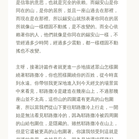
是信靠的意思，也就是完全的依賴。而錫安山是你
同在的山，是你的居所，並且一座山過去在那裡，
而現在是在那裡。所以錫安山就預表著你同在的居
所就像山一樣穩固不動搖，是不改變的。而全心依
賴著你的人，他們就像是你同在的錫安山一樣，不
管經過多少時間，經過多少震動，都一樣穩固不動
搖也不改變。
主呀，接著詩篇作者就更進一步地描述眾山怎樣圍
繞著耶路撒冷，你也照樣圍繞你的百姓，從今時直
到永遠。你帶領我更深地進入到今天經文的場景當
中來看見，耶路撒冷是建造在幾座山上，不過那幾
座山並不太高，這些山的四圍還有更高的山包圍
著。所以當我們從山下要往耶路撒冷上行走，一開
始是無法看見耶路撒冷的，因為耶路撒冷被四周圍
的山給包圍住，是隱藏的。雖然耶路撒冷在山上，
但是它還被更高的山包圍著。你讓我領受到這就是