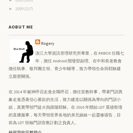
2009
(227)
►
AOBUT ME
Rogery
淡江大學資訊管理研究所畢業，在 KKBOX 任職七
年，擔任 Android 開發部副理。在中和長老教會
擔任執事、敬拜團主領、青少年輔導，致力帶領生命與耶穌建
立親密關係。
在 2014 年被神呼召走進全職呼召，擔任宣教幹事，帶著門訓異
象走進憑著信心募款的生活，致力建造以關係為導向的門訓小
組，真實帶領門徒火熱跟隨耶穌。在 2016 年開始 LDT 晨禱祭壇
的直播服事，每天帶領世界各地的弟兄姊妹一起靈修禱告，目
前為 LDT 領袖門訓宣教計劃之負責人。
檢視我的完整簡介