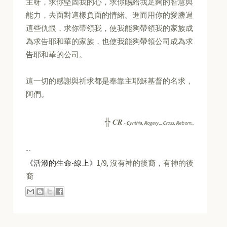
主呀，求你堅固我的心，求你賜給我足夠的智慧與
能力，去面對這樣負面的情緒。進而用你的愛勝過
這些仇恨，求你帶領我，使我能夠帶領我的家族成
為求告耶和華的家族，也使我能夠帶領公司成為求
告耶和華的公司。
這一切的感謝與祈求都是奉靠主耶穌基督的名求，
阿們。
CR
╬
-
C
ynthia,
R
ogery...
C
ross,
R
eborn...
--
《活潑的生命-線上》
1/9, 沒有神的後裔，有神的後
裔