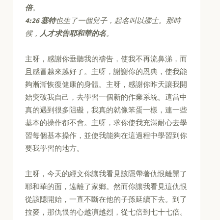
倍
。
4:26
塞特
也生了一個兒子，起名叫以挪士。那時
候，
人才求告耶和華的名
。
主呀，感謝你垂聽我的禱告，使我不再流鼻涕，而
且感冒越來越好了。主呀，謝謝你的恩典，使我能
夠漸漸恢復健康的身體。主呀，感謝你昨天讓我開
始突破我自己，去學習一個新的作業系統。這當中
真的遇到很多阻礙，我真的就像笨蛋一樣，連一些
基本的操作都不會。主呀，求你使我充滿耐心去學
習每個基本操作，並使我能夠在這過程中學習到你
要我學習的地方。
主呀，今天的經文你讓我看見該隱帶著仇恨離開了
耶和華的面，遠離了家鄉。然而你讓我看見這仇恨
從該隱開始，一直不斷在他的子孫延續下去。到了
拉麥，那仇恨的心越演越烈，從七倍到七十七倍。