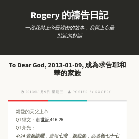
Rogery 的禱告日記
一段我與上帝最親密的故事，我與上帝最
貼近的對話
To Dear God, 2013-01-09, 成為求告耶和
華的家族
2013年1月9日 星期三
POSTED BY ROGERY
親愛的天父上帝:
QT經文：
創世記4:16-26
QT亮光：
4:24
若
殺該隱
，遭報
七倍
，
殺拉麥
，必遭
報七十七