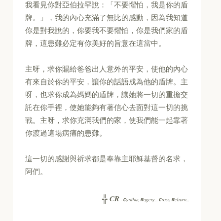
我看見你對亞伯拉罕說：「不要懼怕，我是你的盾
牌。」，我的內心充滿了無比的感動，因為我知道
你是對我說的，你要我不要懼怕，你是我們家的盾
牌，這患難必定有你美好的旨意在這當中。
主呀，求你賜給爸爸出人意外的平安，使他的內心
有來自於你的平安，讓你的話語成為他的盾牌。主
呀，也求你成為媽媽的盾牌，讓她將一切的重擔交
託在你手裡，使她能夠有著信心去面對這一切的挑
戰。主呀，求你充滿我們的家，使我們能一起靠著
你渡過這場病痛的患難。
這一切的感謝與祈求都是奉靠主耶穌基督的名求，
阿們。
CR
╬
-
C
ynthia,
R
ogery...
C
ross,
R
eborn...