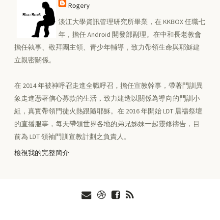
Rogery
淡江大學資訊管理研究所畢業，在 KKBOX 任職七
年，擔任 Android 開發部副理。在中和長老教會
擔任執事、敬拜團主領、青少年輔導，致力帶領生命與耶穌建
立親密關係。
在 2014 年被神呼召走進全職呼召，擔任宣教幹事，帶著門訓異
象走進憑著信心募款的生活，致力建造以關係為導向的門訓小
組，真實帶領門徒火熱跟隨耶穌。在 2016 年開始 LDT 晨禱祭壇
的直播服事，每天帶領世界各地的弟兄姊妹一起靈修禱告，目
前為 LDT 領袖門訓宣教計劃之負責人。
檢視我的完整簡介