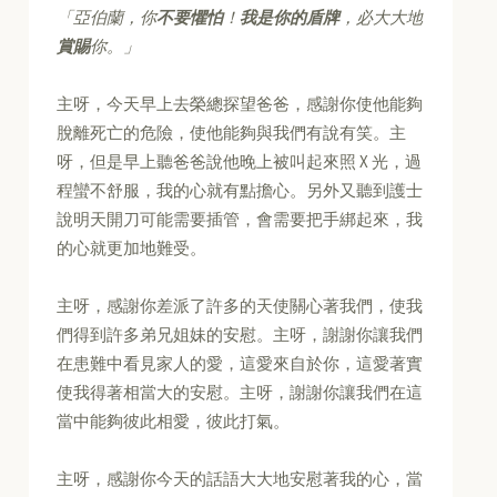
「亞伯蘭，你
不要懼怕
！
我是你的盾牌
，必大大地
賞賜
你。」
主呀，今天早上去榮總探望爸爸，感謝你使他能夠
脫離死亡的危險，使他能夠與我們有說有笑。主
呀，但是早上聽爸爸說他晚上被叫起來照 X 光，過
程蠻不舒服，我的心就有點擔心。另外又聽到護士
說明天開刀可能需要插管，會需要把手綁起來，我
的心就更加地難受。
主呀，感謝你差派了許多的天使關心著我們，使我
們得到許多弟兄姐妹的安慰。主呀，謝謝你讓我們
在患難中看見家人的愛，這愛來自於你，這愛著實
使我得著相當大的安慰。主呀，謝謝你讓我們在這
當中能夠彼此相愛，彼此打氣。
主呀，感謝你今天的話語大大地安慰著我的心，當