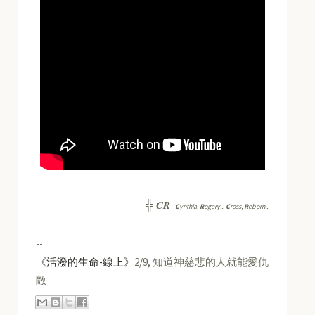
CR
╬
-
C
ynthia,
R
ogery...
C
ross,
R
eborn...
--
《活潑的生命-線上》
2/9, 知道神慈悲的人就能愛仇
敵