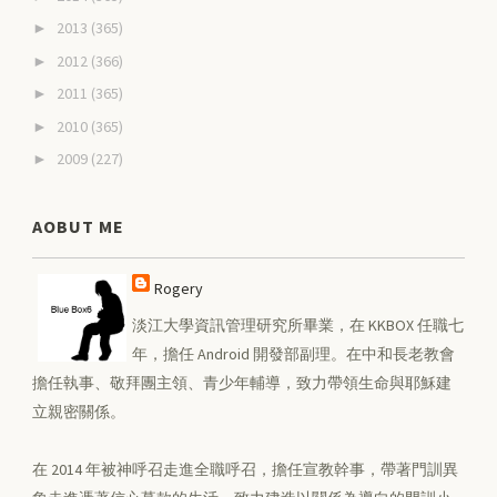
2013
(365)
►
2012
(366)
►
2011
(365)
►
2010
(365)
►
2009
(227)
►
AOBUT ME
Rogery
淡江大學資訊管理研究所畢業，在 KKBOX 任職七
年，擔任 Android 開發部副理。在中和長老教會
擔任執事、敬拜團主領、青少年輔導，致力帶領生命與耶穌建
立親密關係。
在 2014 年被神呼召走進全職呼召，擔任宣教幹事，帶著門訓異