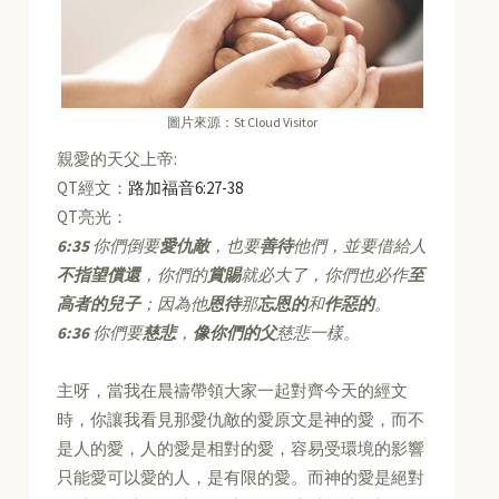
圖片來源：St Cloud Visitor
親愛的天父上帝:
QT經文：
路加福音6:27-38
QT亮光：
6:35
你們倒要
愛仇敵
，也要
善待
他們，並要借給人
不指望償還
，你們的
賞賜
就必大了，你們也必作
至
高者的兒子
；因為他
恩待
那
忘恩的
和
作惡的
。
6:36
你們要
慈悲
，
像你們的父
慈悲一樣。
主呀，當我在晨禱帶領大家一起對齊今天的經文
時，你讓我看見那愛仇敵的愛原文是神的愛，而不
是人的愛，人的愛是相對的愛，容易受環境的影響
只能愛可以愛的人，是有限的愛。而神的愛是絕對