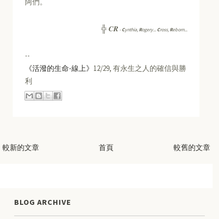
阿們。
CR
╬
-
C
ynthia,
R
ogery...
C
ross,
R
eborn...
--
《活潑的生命-線上》
12/29, 有永生之人的確信與勝
利
較新的文章
首頁
較舊的文章
BLOG ARCHIVE