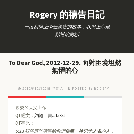
Rogery 的禱告日記
一段我與上帝最親密的故事，我與上帝最
貼近的對話
To Dear God, 2012-12-29, 面對困境坦然
無懼的心
2012年12月29日 星期六
POSTED BY ROGERY
親愛的天父上帝:
QT經文：
約翰一書5:13-21
QT亮光：
5:13
我將這些話寫給你們
信奉 神兒子之名
的人，