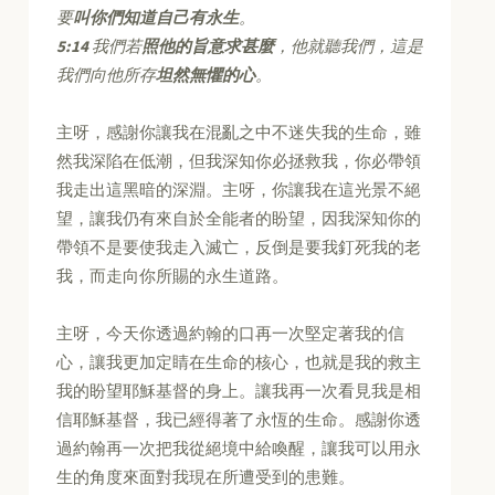
要
叫你們知道自己有永生
。
5:14
我們若
照他的旨意求甚麼
，他就聽我們，這是
我們向他所存
坦然無懼的心
。
主呀，感謝你讓我在混亂之中不迷失我的生命，雖
然我深陷在低潮，但我深知你必拯救我，你必帶領
我走出這黑暗的深淵。主呀，你讓我在這光景不絕
望，讓我仍有來自於全能者的盼望，因我深知你的
帶領不是要使我走入滅亡，反倒是要我釘死我的老
我，而走向你所賜的永生道路。
主呀，今天你透過約翰的口再一次堅定著我的信
心，讓我更加定睛在生命的核心，也就是我的救主
我的盼望耶穌基督的身上。讓我再一次看見我是相
信耶穌基督，我已經得著了永恆的生命。感謝你透
過約翰再一次把我從絕境中給喚醒，讓我可以用永
生的角度來面對我現在所遭受到的患難。