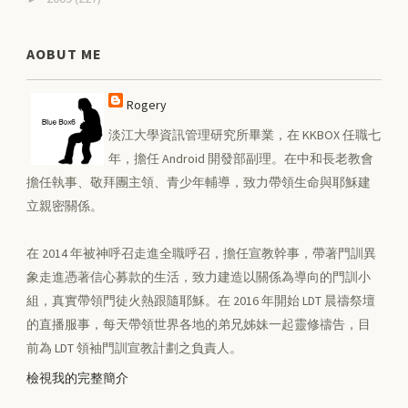
AOBUT ME
Rogery
淡江大學資訊管理研究所畢業，在 KKBOX 任職七
年，擔任 Android 開發部副理。在中和長老教會
擔任執事、敬拜團主領、青少年輔導，致力帶領生命與耶穌建
立親密關係。
在 2014 年被神呼召走進全職呼召，擔任宣教幹事，帶著門訓異
象走進憑著信心募款的生活，致力建造以關係為導向的門訓小
組，真實帶領門徒火熱跟隨耶穌。在 2016 年開始 LDT 晨禱祭壇
的直播服事，每天帶領世界各地的弟兄姊妹一起靈修禱告，目
前為 LDT 領袖門訓宣教計劃之負責人。
檢視我的完整簡介