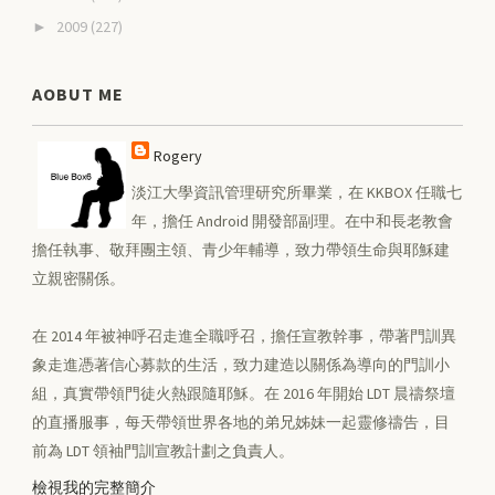
2009
(227)
►
AOBUT ME
Rogery
淡江大學資訊管理研究所畢業，在 KKBOX 任職七
年，擔任 Android 開發部副理。在中和長老教會
擔任執事、敬拜團主領、青少年輔導，致力帶領生命與耶穌建
立親密關係。
在 2014 年被神呼召走進全職呼召，擔任宣教幹事，帶著門訓異
象走進憑著信心募款的生活，致力建造以關係為導向的門訓小
組，真實帶領門徒火熱跟隨耶穌。在 2016 年開始 LDT 晨禱祭壇
的直播服事，每天帶領世界各地的弟兄姊妹一起靈修禱告，目
前為 LDT 領袖門訓宣教計劃之負責人。
檢視我的完整簡介