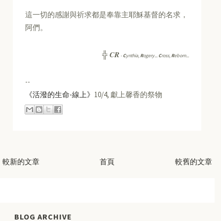
這一切的感謝與祈求都是奉靠主耶穌基督的名求，
阿們。
CR
╬
-
C
ynthia,
R
ogery...
C
ross,
R
eborn...
--
《活潑的生命-線上》
10/4, 獻上馨香的祭物
較新的文章
首頁
較舊的文章
BLOG ARCHIVE