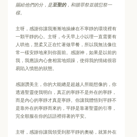
賜給他們的分，是
至聖的
，和贖罪祭並贖愆祭一
樣。
主呀，感謝你讓我漸漸地操練在不寧靜的環境裡有
一顆平靜的心。主呀，今天早上小以理一直需要有
人哄他，慧柔又正在忙著做早餐，所以我無法像往
常一樣安靜地來到你面前。感謝神，如果是以前的
我，我應該內心會相當地煩躁，使得我的情緒很容
易陷入憤怒的狀態。
感謝讚美主，你的大能總是超越人所能想像的，你
透過聖靈使我明白，真正的寧靜不是外在的寧靜，
而是內心的寧靜才真是寧靜。你讓我體悟到平靜不
是靠外在的寧靜而來的，平靜是靠著聖靈的引導，
完全順服在你的話語裡得著的平安。
主呀，感謝你讓我領受到那平靜的奧秘，就算外在