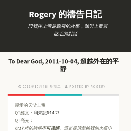
Rogery 的禱告日記
一段我與上帝最親密的故事，我與上帝最
貼近的對話
To Dear God, 2011-10-04, 超越外在的平
靜
2011年10月4日 星期二
POSTED BY ROGERY
親愛的天父上帝:
QT經文：
利未記6:14-23
QT亮光：
6:17
烤的時候
不可攙酵
。這是從所獻給我的火祭中