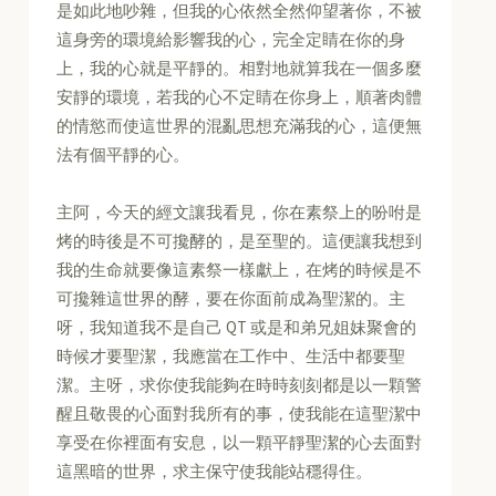
是如此地吵雜，但我的心依然全然仰望著你，不被
這身旁的環境給影響我的心，完全定睛在你的身
上，我的心就是平靜的。相對地就算我在一個多麼
安靜的環境，若我的心不定睛在你身上，順著肉體
的情慾而使這世界的混亂思想充滿我的心，這便無
法有個平靜的心。
主阿，今天的經文讓我看見，你在素祭上的吩咐是
烤的時後是不可攙酵的，是至聖的。這便讓我想到
我的生命就要像這素祭一樣獻上，在烤的時候是不
可攙雜這世界的酵，要在你面前成為聖潔的。主
呀，我知道我不是自己 QT 或是和弟兄姐妹聚會的
時候才要聖潔，我應當在工作中、生活中都要聖
潔。主呀，求你使我能夠在時時刻刻都是以一顆警
醒且敬畏的心面對我所有的事，使我能在這聖潔中
享受在你裡面有安息，以一顆平靜聖潔的心去面對
這黑暗的世界，求主保守使我能站穩得住。