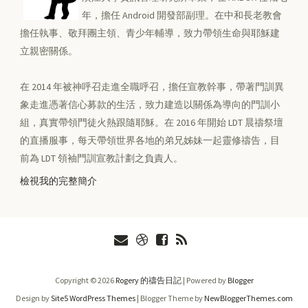
年，擔任 Android 開發部副理。在中和長老教會
擔任執事、敬拜團主領、青少年輔導，致力帶領生命與耶穌建
立親密關係。
在 2014 年被神呼召走進全職呼召，擔任宣教幹事，帶著門訓異
象走進憑著信心募款的生活，致力建造以關係為導向的門訓小
組，真實帶領門徒火熱跟隨耶穌。在 2016 年開始 LDT 晨禱祭壇
的直播服事，每天帶領世界各地的弟兄姊妹一起靈修禱告，目
前為 LDT 領袖門訓宣教計劃之負責人。
檢視我的完整簡介
Copyright ©
2026
Rogery 的禱告日記
| Powered by
Blogger
Design by
Site5 WordPress Themes
| Blogger Theme by
NewBloggerThemes.com