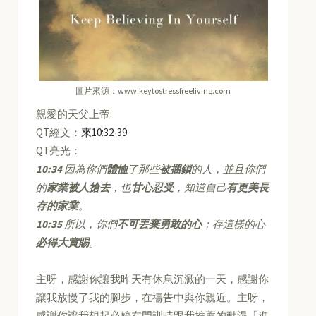
圖片來源：www.keytostressfreeliving.com
親愛的天父上帝:
QT經文：
來10:32-39
QT亮光：
10:34
因為你們
體恤
了那些
被捆鎖
的人，並且你們
的
家業被人搶去
，也
甘心忍受
，知道自己
有更美長
存的家業
。
10:35
所以，你們
不可丟棄勇敢的心
；存這樣的心
必得大賞賜
。
主呀，感謝你讓我昨天有休息沉澱的一天，感謝你
讓我放慢了我的腳步，在禱告中與你親近。主呀，
感謝你讓我想起必婷在門訓時跟我推薦的動漫「進