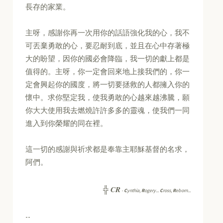
長存的家業。
主呀，感謝你再一次用你的話語強化我的心，我不
可丟棄勇敢的心，要忍耐到底，並且在心中存著極
大的盼望，因你的國必會降臨，我一切的獻上都是
值得的。主呀，你一定會回來地上接我們的，你一
定會興起你的國度，將一切要拯救的人都擁入你的
懷中。求你堅定我，使我勇敢的心越來越沸騰，願
你大大使用我去燃燒許許多多的靈魂，使我們一同
進入到你榮耀的同在裡。
這一切的感謝與祈求都是奉靠主耶穌基督的名求，
阿們。
CR
╬
-
C
ynthia,
R
ogery...
C
ross,
R
eborn...
--