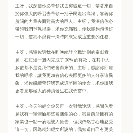
主呀，我深信你必帶領我去突破這一切，帶著來自
於你強大的呼召去帶領一批子民走出高牆，靠著你
所賜的力量去面對高大的巨人。主呀，我深信你必
帶領我們爭戰得勝，求你充滿我，使我能夠預備好
一切，使我不浪費一滴時間來完成這重要的任務。
主呀，感謝你讓我在昨晚統計全職計劃的奉獻看
見，在短短一週內完成了 20% 的募款，在其中大
多數都不是從我們教會而來的。主呀，感謝你回應
我的呼求，讓我更加有信心去跟更多的人分享這異
象，求你繼續帶領我完成這堅困的使命，求你讓我
更看見那極大的神蹟發生在我們當中。
主呀，今天的經文你又再一次對我說話，感謝你看
見我有一顆體恤那些被捆鎖的心，我目前所擁有的
家業也一點一滴地被人搶去，但我依然甘心地忍受
這一切，因為就如經文所說的，我知道自己有更美